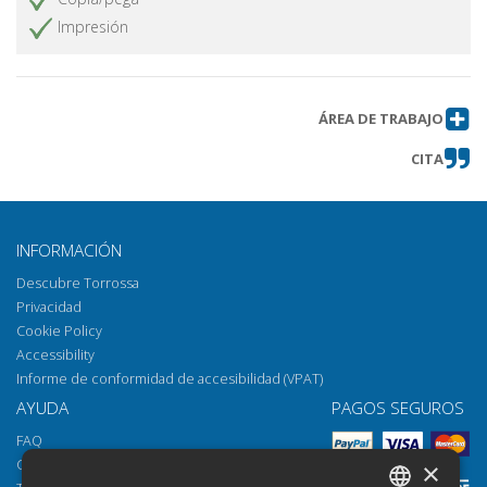
qualche considerazione lessicale
Impresión
Tra scrittura ed epigrafia : riflessioni
Obtener artículo
sulle iscrizioni etrusche di età
arcaica della Campania
ÁREA DE TRABAJO
Le basi *ap(p)a- e *at(t)a- tra lessico
Obtener artículo
e onomastica nell'ambito sabino,
CITA
latino ed etrusco
Indirizzi e recapiti degli autori
Obtener artículo
INFORMACIÓN
Descubre Torrossa
Privacidad
Cookie Policy
Accessibility
Informe de conformidad de accesibilidad (VPAT)
AYUDA
PAGOS SEGUROS
FAQ
Cómo abrir los archivos
×