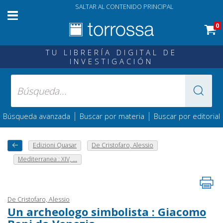
SALTAR AL CONTENIDO PRINCIPAL
0
TU LIBRERÍA DIGITAL DE
INVESTIGACIÓN
|
|
Búsqueda avanzada
Buscar por materia
Buscar por editorial
Edizioni Quasar
De Cristofaro, Alessio
Mediterranea : XIV, ...
De Cristofaro, Alessio
Un archeologo simbolista : Giacomo