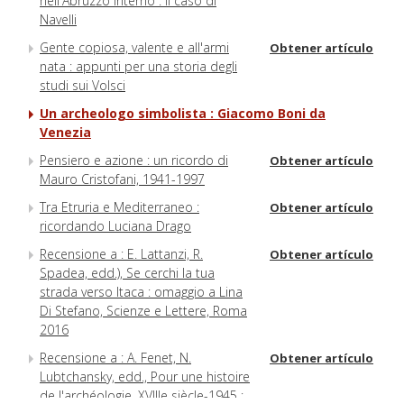
nell'Abruzzo interno : il caso di
Navelli
Gente copiosa, valente e all'armi
Obtener artículo
nata : appunti per una storia degli
studi sui Volsci
Un archeologo simbolista : Giacomo Boni da
Venezia
Pensiero e azione : un ricordo di
Obtener artículo
Mauro Cristofani, 1941-1997
Tra Etruria e Mediterraneo :
Obtener artículo
ricordando Luciana Drago
Recensione a : E. Lattanzi, R.
Obtener artículo
Spadea, edd.), Se cerchi la tua
strada verso Itaca : omaggio a Lina
Di Stefano, Scienze e Lettere, Roma
2016
Recensione a : A. Fenet, N.
Obtener artículo
Lubtchansky, edd., Pour une histoire
de l'archéologie, XVIIIe siècle-1945 :