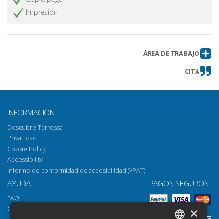
qualche considerazione lessicale
Impresión
Tra scrittura ed epigrafia : riflessioni
Obtener artículo
sulle iscrizioni etrusche di età
arcaica della Campania
ÁREA DE TRABAJO
Le basi *ap(p)a- e *at(t)a- tra lessico
Obtener artículo
e onomastica nell'ambito sabino,
CITA
latino ed etrusco
Indirizzi e recapiti degli autori
Obtener artículo
INFORMACIÓN
Descubre Torrossa
Privacidad
Cookie Policy
Accessibility
Informe de conformidad de accesibilidad (VPAT)
AYUDA
PAGOS SEGUROS
FAQ
Cómo abrir los archivos
×