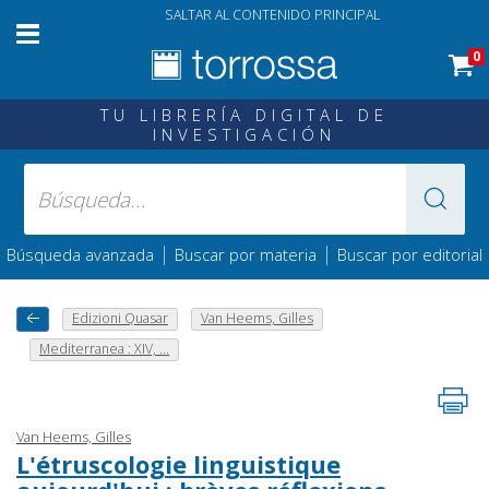
SALTAR AL CONTENIDO PRINCIPAL
0
TU LIBRERÍA DIGITAL DE
INVESTIGACIÓN
|
|
Búsqueda avanzada
Buscar por materia
Buscar por editorial
Edizioni Quasar
Van Heems, Gilles
Mediterranea : XIV, ...
Van Heems, Gilles
L'étruscologie linguistique