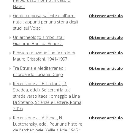
nell'Abruzzo interno : il caso di
Navelli
Gente copiosa, valente e all'armi
Obtener artículo
nata : appunti per una storia degli
studi sui Volsci
Un archeologo simbolista :
Obtener artículo
Giacomo Boni da Venezia
Pensiero e azione : un ricordo di
Obtener artículo
Mauro Cristofani, 1941-1997
Tra Etruria e Mediterraneo :
Obtener artículo
ricordando Luciana Drago
Recensione a : E. Lattanzi, R.
Obtener artículo
Spadea, edd.), Se cerchi la tua
strada verso Itaca : omaggio a Lina
Di Stefano, Scienze e Lettere, Roma
2016
Recensione a : A. Fenet, N.
Obtener artículo
Lubtchansky, edd., Pour une histoire
de l'archéologie, XVIIIe siècle-1945 :