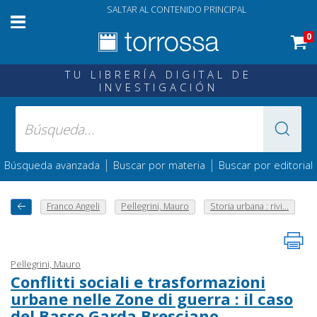
SALTAR AL CONTENIDO PRINCIPAL
0
TU LIBRERÍA DIGITAL DE
INVESTIGACIÓN
|
|
Búsqueda avanzada
Buscar por materia
Buscar por editorial
Franco Angeli
Pellegrini, Mauro
Storia urbana : rivi...
Pellegrini, Mauro
Conflitti sociali e trasformazioni
urbane nelle Zone di guerra : il caso
del Basso Garda Bresciano