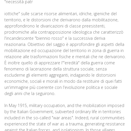
"necessità patr
iottiche" sulle scarse risorse alimentari, idriche, igieniche del
territorio, e le distorsioni che derivarono dalla mobilitazione,
approfondirono le divaricazioni di classe preesistenti,
prodromiche alla contrapposizione ideologica che caratterizzò
l'incandescente "biennio rosso" e la successiva deriva
reazionaria. Obiettivo del saggio è approfondire gli aspetti della
mobilitazione ed occupazione del territorio in zona di guerra in
relazione alle trasformazioni fisiche e mentali che ne derivarono.
È inoltre quello di apprezzare l'"eredità" della guerra come
fenomeno di lacerazione della struttura sociale, senza
escluderne gli elementi aggreganti, indagando le distorsioni
economiche, sociali e morali in modo da restituire di quei fatti
un'immagine più coerente con l'evoluzione politica e sociale
degli anni che la seguirono.
In May 1915, military occupation, and the mobilization imposed
by the Italian Government, subverted ordinary life in territories
included in the so-called "war areas". Indeed, rural communities
experienced the state of war as a trauma, generating resistance
against the Italian forces, and isolationism. In those villages