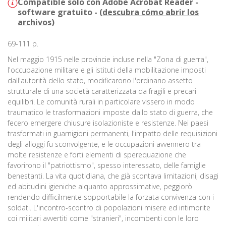
Compatible solo con Adobe Acrobat Reader -
software gratuito - (
descubra cómo abrir los
archivos
)
69-111 p.
Nel maggio 1915 nelle provincie incluse nella "Zona di guerra",
l'occupazione militare e gli istituti della mobilitazione imposti
dall'autorità dello stato, modificarono l'ordinario assetto
strutturale di una società caratterizzata da fragili e precari
equilibri. Le comunità rurali in particolare vissero in modo
traumatico le trasformazioni imposte dallo stato di guerra, che
fecero emergere chiusure isolazioniste e resistenze. Nei paesi
trasformati in guarnigioni permanenti, l'impatto delle requisizioni
degli alloggi fu sconvolgente, e le occupazioni avvennero tra
molte resistenze e forti elementi di sperequazione che
favorirono il "patriottismo", spesso interessato, delle famiglie
benestanti. La vita quotidiana, che già scontava limitazioni, disagi
ed abitudini igieniche alquanto approssimative, peggiorò
rendendo difficilmente sopportabile la forzata convivenza con i
soldati. L'incontro-scontro di popolazioni misere ed intimorite
coi militari avvertiti come "stranieri", incombenti con le loro