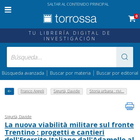
SALTAR AL CONTENIDO PRINCIPAL
0
TU LIBRERÍA DIGITAL DE
INVESTIGACIÓN
|
|
Búsqueda avanzada
Buscar por materia
Buscar por editorial
Franco Angeli
Sigurtà, Davide
Storia urbana : rivi...
Sigurtà, Davide
La nuova viabilità militare sul fronte
Trentino : progetti e cantieri
dell'Esercito Italiano dall'Adamello al