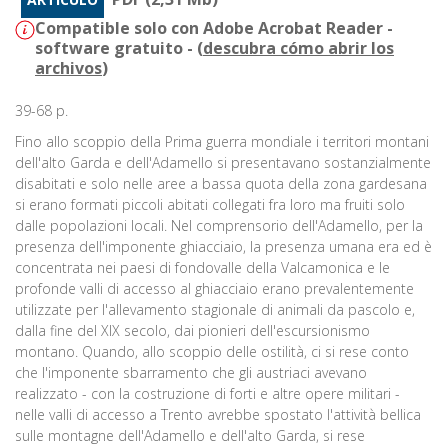
Compatible solo con Adobe Acrobat Reader -
software gratuito - (
descubra cómo abrir los
archivos
)
39-68 p.
Fino allo scoppio della Prima guerra mondiale i territori montani
dell'alto Garda e dell'Adamello si presentavano sostanzialmente
disabitati e solo nelle aree a bassa quota della zona gardesana
si erano formati piccoli abitati collegati fra loro ma fruiti solo
dalle popolazioni locali. Nel comprensorio dell'Adamello, per la
presenza dell'imponente ghiacciaio, la presenza umana era ed è
concentrata nei paesi di fondovalle della Valcamonica e le
profonde valli di accesso al ghiacciaio erano prevalentemente
utilizzate per l'allevamento stagionale di animali da pascolo e,
dalla fine del XIX secolo, dai pionieri dell'escursionismo
montano. Quando, allo scoppio delle ostilità, ci si rese conto
che l'imponente sbarramento che gli austriaci avevano
realizzato - con la costruzione di forti e altre opere militari -
nelle valli di accesso a Trento avrebbe spostato l'attività bellica
sulle montagne dell'Adamello e dell'alto Garda, si rese