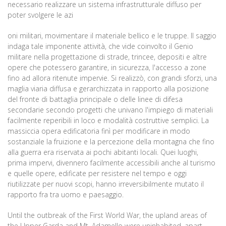
necessario realizzare un sistema infrastrutturale diffuso per
poter svolgere le azi
oni militari, movimentare il materiale bellico e le truppe. Il saggio
indaga tale imponente attività, che vide coinvolto il Genio
militare nella progettazione di strade, trincee, depositi e altre
opere che potessero garantire, in sicurezza, l'accesso a zone
fino ad allora ritenute impervie. Si realizzò, con grandi sforzi, una
maglia viaria diffusa e gerarchizzata in rapporto alla posizione
del fronte di battaglia principale o delle linee di difesa
secondarie secondo progetti che univano l'impiego di materiali
facilmente reperibili in loco e modalità costruttive semplici. La
massiccia opera edificatoria finì per modificare in modo
sostanziale la fruizione e la percezione della montagna che fino
alla guerra era riservata ai pochi abitanti locali. Quei luoghi,
prima impervi, divennero facilmente accessibili anche al turismo
e quelle opere, edificate per resistere nel tempo e oggi
riutilizzate per nuovi scopi, hanno irreversibilmente mutato il
rapporto fra tra uomo e paesaggio.
Until the outbreak of the First World War, the upland areas of
the Upper Garda and Mt. Adamello were uninhabited, apart