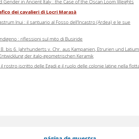
nd Gender in Ancient Italy : the Case of the Oscan Loom Weights
ico dei cavalieri di Locri Marasà
Castrum Inui : il santuario al Fosso dell'Incastro (Ardea) e le sue
indigeno : riflessioni sul mito di Busiride
8. bis 6. Jahrhunderts v. Chr. aus Kampanien, Etrurien und Latium
e Entwicklung der italo-geometrischen Keramik
l rostro iscritto delle Egadi e il ruolo delle colonie latine nella flott
página de muestra