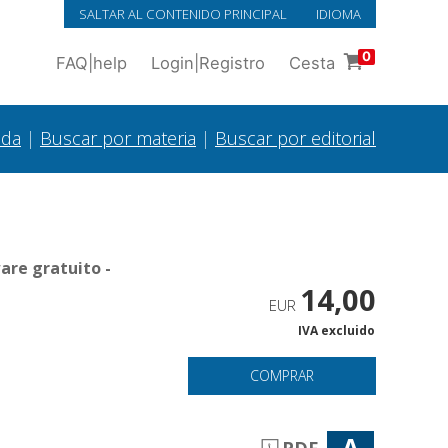
SALTAR AL CONTENIDO PRINCIPAL
IDIOMA
0
FAQ
|
help
Login
|
Registro
Cesta
ada
|
Buscar por materia
|
Buscar por editorial
are gratuito -
14,00
EUR
IVA excluido
COMPRAR
A