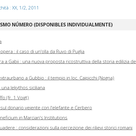
chità : XX, 1/2, 2011
ISMO NÚMERO (DISPONIBLES INDIVIDUALMENTE)
a
l'opera : il caso di un'olla da Ruvo di Puglia
a a Gabii : una nuova proposta ricostruttiva della storia edilizia de
traurbano a Gubbio : il tempio in loc. Caipicchi (Nogna)
una lekythos siciliana
fo (fr. 1 Voigt)
: sul donario veiente con l'elefante e Cerbero
eficium in Marcian's Institutions
adere : considerazioni sulla percezione dei rilievi storici romani