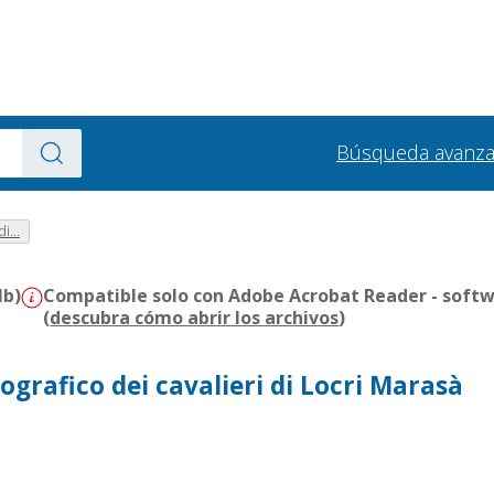
Búsqueda avanz
i...
Mb)
Compatible solo con Adobe Acrobat Reader - softw
(
descubra cómo abrir los archivos
)
grafico dei cavalieri di Locri Marasà