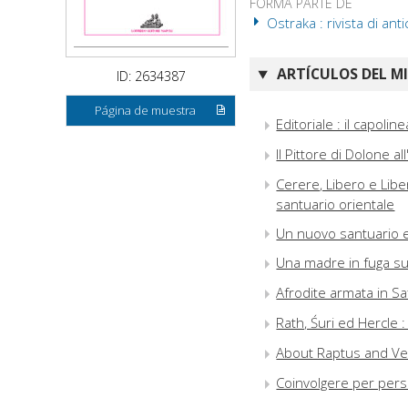
FORMA PARTE DE
Ostraka : rivista di anti
ARTÍCULOS DEL M
ID: 2634387
Página de muestra
Editoriale : il capoline
Il Pittore di Dolone al
Cerere, Libero e Liber
santuario orientale
Un nuovo santuario ex
Una madre in fuga su 
Afrodite armata in Saf
Rath, Śuri ed Hercle 
About Raptus and Ven
Coinvolgere per persu