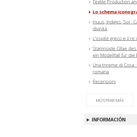
Textile Production a
Lo schema iconograf
Inuus, Indiges, Sol : 
divinità
L'ospite greco e il re 
Stamnoide Ollae des 
ein Modellfall für di
Una trireme di Cosa : i
romana
Recensioni
MOSTRAR MÁS
INFORMACIÓN