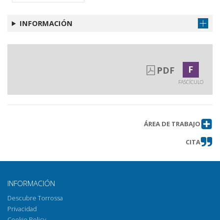
riflessioni sul mito di Busiride
Stamnoide Ollae des 8. bis 6.
Obtener artículo
INFORMACIÓN
Jahrhunderts v. Chr. aus Kampanien,
Etrurien und Latium : ein Modellfall
für die Entwicklung der italo-
geometrischen Keramik
F
PDF
Una trireme di Cosa : il rostro
Obtener artículo
FASCÍCULO
iscritto delle Egadi e il ruolo delle
colonie latine nella flotta romana
Recensioni
Obtener artículo
ÁREA DE TRABAJO
CITA
INFORMACIÓN
Descubre Torrossa
Privacidad
Cookie Policy