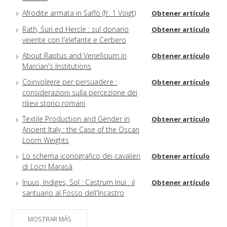
Afrodite armata in Saffo (fr. 1 Voigt)
Obtener artículo
Rath, Śuri ed Hercle : sul donario
Obtener artículo
veiente con l'elefante e Cerbero
About Raptus and Veneficium in
Obtener artículo
Marcian's Institutions
Coinvolgere per persuadere :
Obtener artículo
considerazioni sulla percezione dei
rilievi storici romani
Textile Production and Gender in
Obtener artículo
Ancient Italy : the Case of the Oscan
Loom Weights
Lo schema iconografico dei cavalieri
Obtener artículo
di Locri Marasà
Inuus, Indiges, Sol : Castrum Inui : il
Obtener artículo
santuario al Fosso dell'Incastro
(Ardea) e le sue divinità
L'ospite greco e il re indigeno :
MOSTRAR MÁS
Obtener artículo