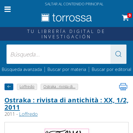
SALTAR AL CONTENIDO PRINCIPAL
0
TU LIBRERÍA DIGITAL DE
INVESTIGACIÓN
|
|
Búsqueda avanzada
Buscar por materia
Buscar por editorial
Loffredo
Ostraka : rivista di...
Ostraka : rivista di antichità : XX, 1/2,
2011
2011 -
Loffredo