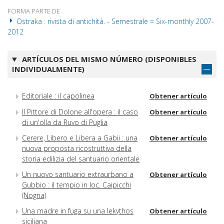
FORMA PARTE DE
Ostraka : rivista di antichità. - Semestrale = Six-monthly 2007-
2012
ARTÍCULOS DEL MISMO NÚMERO (DISPONIBLES
INDIVIDUALMENTE)
Editoriale : il capolinea
Obtener artículo
Il Pittore di Dolone all'opera : il caso
Obtener artículo
di un'olla da Ruvo di Puglia
Cerere, Libero e Libera a Gabii : una
Obtener artículo
nuova proposta ricostruttiva della
storia edilizia del santuario orientale
Un nuovo santuario extraurbano a
Obtener artículo
Gubbio : il tempio in loc. Caipicchi
(Nogna)
Una madre in fuga su una lekythos
Obtener artículo
siciliana