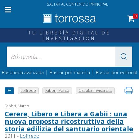
SALTAR AL CONTENIDO PRINCIPAL
0
TU LIBRERÍA DIGITAL DE
INVESTIGACIÓN
|
|
Búsqueda avanzada
Buscar por materia
Buscar por editorial
Loffredo
Fabbri, Marco
Ostraka : rivista di...
Fabbri, Marco
Cerere, Libero e Libera a Gabii : una
nuova proposta ricostruttiva della
storia edilizia del santuario orientale
2011 -
Loffredo