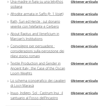
Una madre in fuga su una lekythos
Obtener artículo
siciliana
Afrodite armata in Saffo (fr. 1 Voigt)
Obtener artículo
Rath, Śuri ed Hercle : sul donario
Obtener artículo
veiente con l'elefante e Cerbero
About Raptus and Veneficium in
Obtener artículo
Marcian's Institutions
Coinvolgere per persuadere :
Obtener artículo
considerazioni sulla percezione dei
rilievi storici romani
Textile Production and Gender in
Obtener artículo
Ancient Italy : the Case of the Oscan
Loom Weights
Lo schema iconografico dei cavalieri
Obtener artículo
di Locri Marasà
Inuus, Indiges, Sol : Castrum Inui : il
Obtener artículo
santuario al Fosso dell'Incastro
(Ardea) e le sue divinità