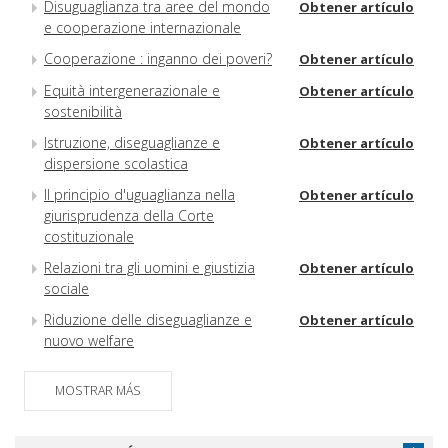
Disuguaglianza tra aree del mondo
Obtener artículo
e cooperazione internazionale
Cooperazione : inganno dei poveri?
Obtener artículo
Equità intergenerazionale e
Obtener artículo
sostenibilità
Istruzione, diseguaglianze e
Obtener artículo
dispersione scolastica
Il principio d'uguaglianza nella
Obtener artículo
giurisprudenza della Corte
costituzionale
Relazioni tra gli uomini e giustizia
Obtener artículo
sociale
Riduzione delle diseguaglianze e
Obtener artículo
nuovo welfare
Un economista scomodo : Federico
Obtener artículo
MOSTRAR MÁS
Caffè
Combattere contro l'ingiustizia
Obtener artículo