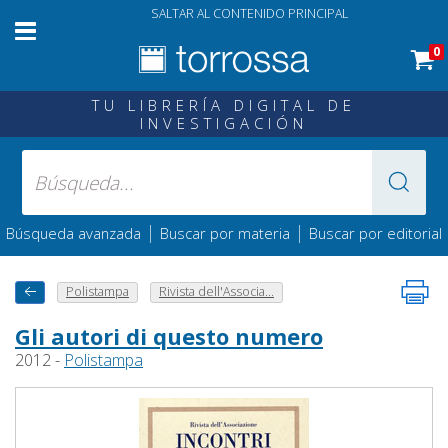
SALTAR AL CONTENIDO PRINCIPAL
0
TU LIBRERÍA DIGITAL DE
INVESTIGACIÓN
|
|
Búsqueda avanzada
Buscar por materia
Buscar por editorial
Polistampa
Rivista dell'Associa...
Gli autori di questo numero
2012 -
Polistampa