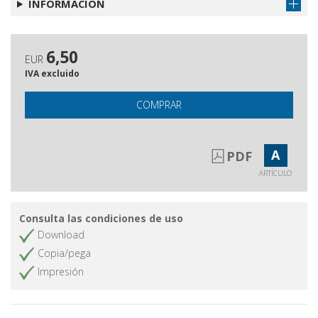
INFORMACIÓN
Gli autori di questo numero
Questa rivista
Obtener artículo
6,50
EUR
IVA excluido
COMPRAR
A
PDF
ARTÍCULO
Consulta las condiciones de uso
Download
Copia/pega
Impresión