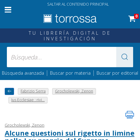
SALTAR AL CONTENIDO PRINCIPAL
0
TU LIBRERÍA DIGITAL DE
INVESTIGACIÓN
|
|
Búsqueda avanzada
Buscar por materia
Buscar por editorial
Fabrizio Serra
Grocholewski, Zenon
Ius Ecclesiae : rivi...
Grocholewski, Zenon
Alcune questioni sul rigetto in limine