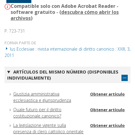
Compatible solo con Adobe Acrobat Reader -
software gratuito - (
descubra cómo abrir los
archivos
)
P. 723-731
FORMA PARTE DE
Ius Ecclesiae : rivista internazionale di diritto canonico : XXIII, 3,
2011
ARTÍCULOS DEL MISMO NÚMERO (DISPONIBLES
INDIVIDUALMENTE)
Giustizia amministrativa
Obtener artículo
ecclesiastica e giurisprudenza
Quale futuro per il diritto
Obtener artículo
costituzionale canonico?
La legislazione vigente sulla
Obtener artículo
presenza di clero cattolico orientale