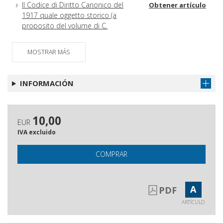
Il Codice di Diritto Canonico del
Obtener artículo
1917 quale oggetto storico (a
proposito del volume di C.
Fantappiè, Chiesa Romana e
modernità giuridica)
MOSTRAR MÁS
Recensioni
Obtener artículo
Atti della Santa Sede
Obtener artículo
INFORMACIÓN
Legislazione particolare
Obtener artículo
Giurisprudenza civile
Obtener artículo
10,00
EUR
Sommario dell'annata XXIII - 2011
Obtener artículo
IVA excluido
COMPRAR
A
PDF
ARTÍCULO