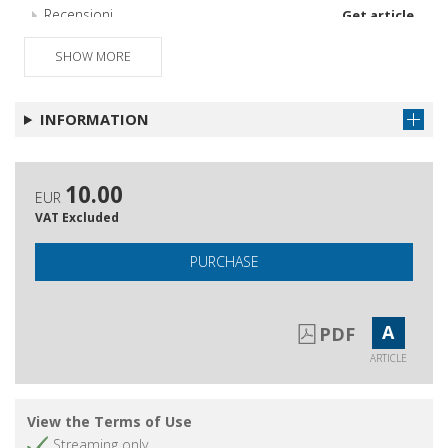
Recensioni
Get article
Atti della Santa Sede
Get article
SHOW MORE
Legislazione particolare
Get article
Giurisprudenza civile
Get article
INFORMATION
Sommario dell'annata XXIII - 2011
Get article
10.00
EUR
VAT Excluded
PURCHASE
A
PDF
ARTICLE
View the Terms of Use
Streaming only