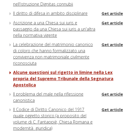
nell'istruzione Dignitas connubii
Il diritto di difesa in ambito disciplinare
Get article
Ascrizione a una Chiesa sui iuris e
Get article
passaggio da una Chiesa sui iuris a un'altra
nella normativa vigente
La celebrazione del matrimonio canonico
Get article
di coloro che hanno formalizzato una
convivenza non matrimoniale civilmente
riconosciuta
Alcune questioni sul rigetto in limine nella Lex
propria del Supremo Tribunale della Segnatura
Apostolica
Il problema del male nella riflessione
Get article
canonistica
Il Codice di Diritto Canonico del 1917
Get article
quale oggetto storico (a proposito del
volume di C. Fantappiè, Chiesa Romana e
modernità giuridica)