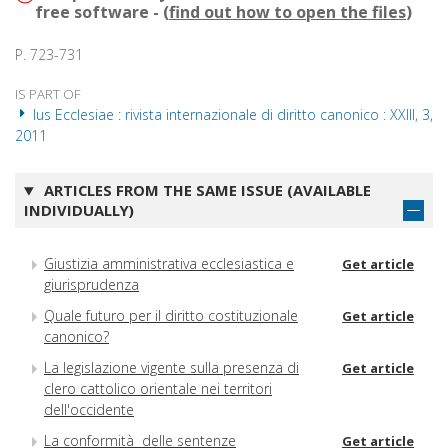
free software - (
find out how to open the files
)
P. 723-731
IS PART OF
Ius Ecclesiae : rivista internazionale di diritto canonico : XXIII, 3,
2011
ARTICLES FROM THE SAME ISSUE (AVAILABLE
INDIVIDUALLY)
Giustizia amministrativa ecclesiastica e
Get article
giurisprudenza
Quale futuro per il diritto costituzionale
Get article
canonico?
La legislazione vigente sulla presenza di
Get article
clero cattolico orientale nei territori
dell'occidente
La conformità delle sentenze
Get article