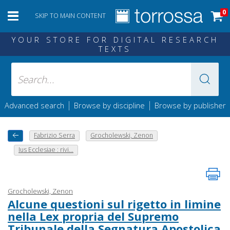
0
SKIP TO MAIN CONTENT
YOUR STORE FOR DIGITAL RESEARCH
TEXTS
|
|
Advanced search
Browse by discipline
Browse by publisher
Fabrizio Serra
Grocholewski, Zenon
Ius Ecclesiae : rivi...
Grocholewski, Zenon
Alcune questioni sul rigetto in limine
nella Lex propria del Supremo
Tribunale della Segnatura Apostolica