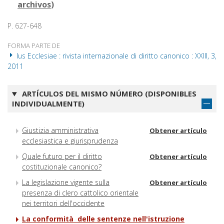
archivos
)
P. 627-648
FORMA PARTE DE
Ius Ecclesiae : rivista internazionale di diritto canonico : XXIII, 3,
2011
ARTÍCULOS DEL MISMO NÚMERO (DISPONIBLES
INDIVIDUALMENTE)
Giustizia amministrativa
Obtener artículo
ecclesiastica e giurisprudenza
Quale futuro per il diritto
Obtener artículo
costituzionale canonico?
La legislazione vigente sulla
Obtener artículo
presenza di clero cattolico orientale
nei territori dell'occidente
La conformità delle sentenze nell'istruzione