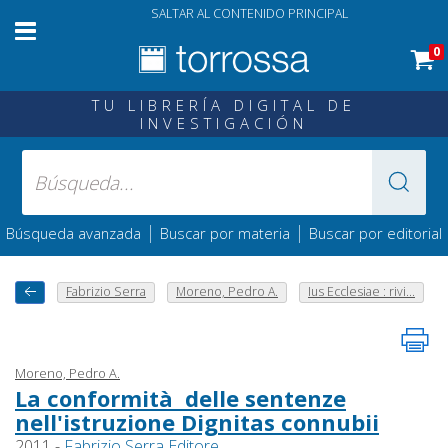
SALTAR AL CONTENIDO PRINCIPAL
0
TU LIBRERÍA DIGITAL DE
INVESTIGACIÓN
|
|
Búsqueda avanzada
Buscar por materia
Buscar por editorial
Fabrizio Serra
Moreno, Pedro A.
Ius Ecclesiae : rivi...
Moreno, Pedro A.
La conformità delle sentenze
nell'istruzione Dignitas connubii
2011 -
Fabrizio Serra Editore