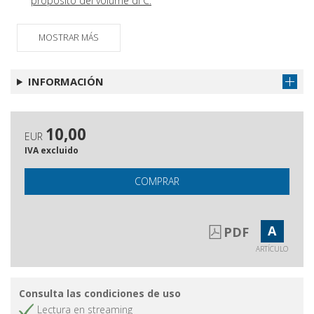
proposito del volume di C.
Fantappiè, Chiesa Romana e
modernità giuridica)
MOSTRAR MÁS
Recensioni
Obtener artículo
Atti della Santa Sede
Obtener artículo
INFORMACIÓN
Legislazione particolare
Obtener artículo
Giurisprudenza civile
Obtener artículo
10,00
EUR
Sommario dell'annata XXIII - 2011
Obtener artículo
IVA excluido
COMPRAR
A
PDF
ARTÍCULO
Consulta las condiciones de uso
Lectura en streaming