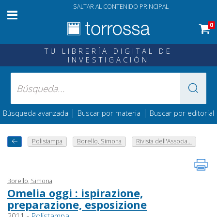
SALTAR AL CONTENIDO PRINCIPAL
0
TU LIBRERÍA DIGITAL DE
INVESTIGACIÓN
|
|
Búsqueda avanzada
Buscar por materia
Buscar por editorial
Polistampa
Borello, Simona
Rivista dell'Associa...
Borello, Simona
Omelia oggi : ispirazione,
preparazione, esposizione
2011 -
Polistampa