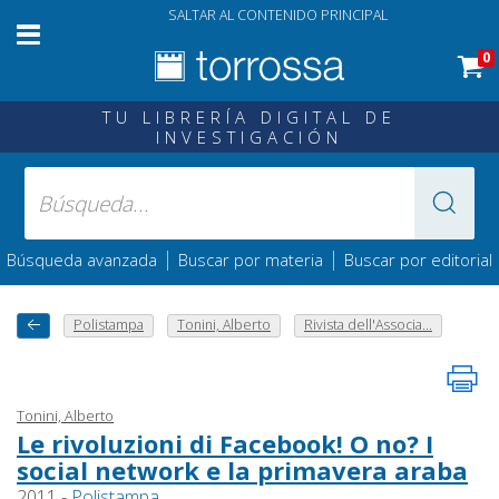
SALTAR AL CONTENIDO PRINCIPAL
0
TU LIBRERÍA DIGITAL DE
INVESTIGACIÓN
|
|
Búsqueda avanzada
Buscar por materia
Buscar por editorial
Polistampa
Tonini, Alberto
Rivista dell'Associa...
Tonini, Alberto
Le rivoluzioni di Facebook! O no? I
social network e la primavera araba
2011 -
Polistampa