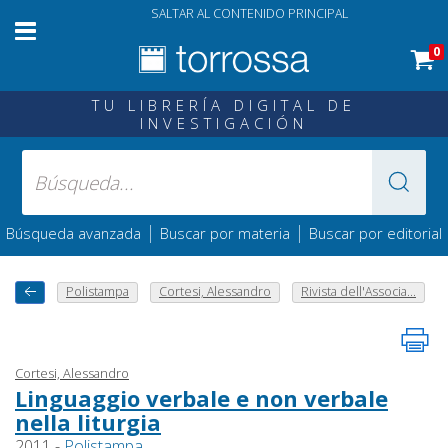
SALTAR AL CONTENIDO PRINCIPAL
0
TU LIBRERÍA DIGITAL DE
INVESTIGACIÓN
|
|
Búsqueda avanzada
Buscar por materia
Buscar por editorial
Polistampa
Cortesi, Alessandro
Rivista dell'Associa...
Cortesi, Alessandro
Linguaggio verbale e non verbale
nella liturgia
2011 -
Polistampa