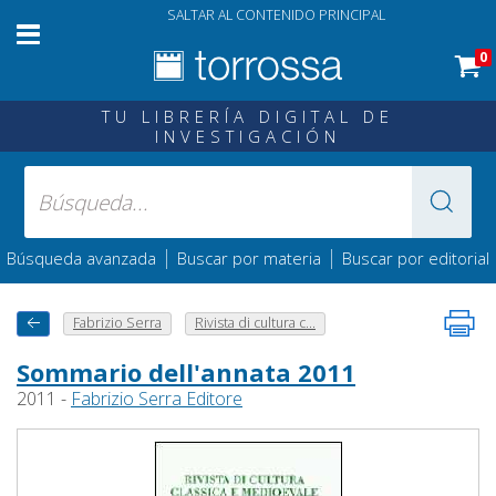
SALTAR AL CONTENIDO PRINCIPAL
0
TU LIBRERÍA DIGITAL DE
INVESTIGACIÓN
|
|
Búsqueda avanzada
Buscar por materia
Buscar por editorial
Fabrizio Serra
Rivista di cultura c...
Sommario dell'annata 2011
2011 -
Fabrizio Serra Editore