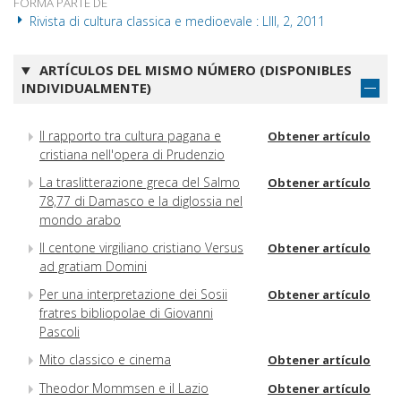
FORMA PARTE DE
Rivista di cultura classica e medioevale : LIII, 2, 2011
ARTÍCULOS DEL MISMO NÚMERO (DISPONIBLES
INDIVIDUALMENTE)
Il rapporto tra cultura pagana e
Obtener artículo
cristiana nell'opera di Prudenzio
La traslitterazione greca del Salmo
Obtener artículo
78,77 di Damasco e la diglossia nel
mondo arabo
Il centone virgiliano cristiano Versus
Obtener artículo
ad gratiam Domini
Per una interpretazione dei Sosii
Obtener artículo
fratres bibliopolae di Giovanni
Pascoli
Mito classico e cinema
Obtener artículo
Theodor Mommsen e il Lazio
Obtener artículo