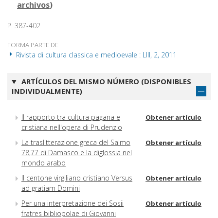
archivos
)
P. 387-402
FORMA PARTE DE
Rivista di cultura classica e medioevale : LIII, 2, 2011
ARTÍCULOS DEL MISMO NÚMERO (DISPONIBLES
INDIVIDUALMENTE)
Il rapporto tra cultura pagana e
Obtener artículo
cristiana nell'opera di Prudenzio
La traslitterazione greca del Salmo
Obtener artículo
78,77 di Damasco e la diglossia nel
mondo arabo
Il centone virgiliano cristiano Versus
Obtener artículo
ad gratiam Domini
Per una interpretazione dei Sosii
Obtener artículo
fratres bibliopolae di Giovanni