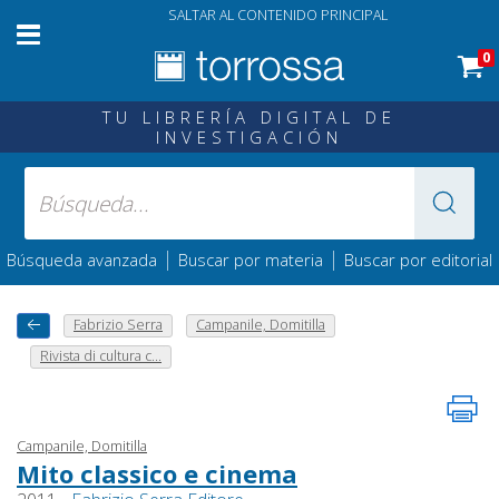
SALTAR AL CONTENIDO PRINCIPAL
0
TU LIBRERÍA DIGITAL DE
INVESTIGACIÓN
|
|
Búsqueda avanzada
Buscar por materia
Buscar por editorial
Fabrizio Serra
Campanile, Domitilla
Rivista di cultura c...
Campanile, Domitilla
Mito classico e cinema