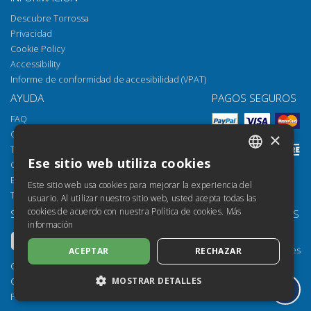
Descubre Torrossa
Privacidad
Cookie Policy
Accessibility
Informe de conformidad de accesibilidad (VPAT)
AYUDA
PAGOS SEGUROS
FAQ
Cómo abrir los archivos
×
Torrossa Reader
Ese sitio web utiliza cookies
Opciones de acceso
ITALIAN
Email:
helpdesk@torrossa.com
Este sitio web usa cookies para mejorar la experiencia del
SPANISH
Tel:
+39 055 5018800
usuario. Al utilizar nuestro sitio web, usted acepta todas las
cookies de acuerdo con nuestra Política de cookies.
Más
SÍGUENOS
NUESTROS RECURSOS
FRENCH
información
Torrossa Info
ENGLISH
Torrossa para Instituciones
ACEPTAR
RECHAZAR
GERMAN
Torrossa Open
Copyright 2000-2026
MOSTRAR DETALLES
Library Services
Casalini Libri
Publisher Services
P.IVA IT03106600483