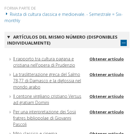
FORMA PARTE DE
Rivista di cultura classica e medioevale. - Semestrale = Six-
monthly
ARTÍCULOS DEL MISMO NÚMERO (DISPONIBLES
INDIVIDUALMENTE)
Il rapporto tra cultura pagana e
Obtener artículo
cristiana nell'opera di Prudenzio
La traslitterazione greca del Salmo
Obtener artículo
78,77 di Damasco e la diglossia nel
mondo arabo
Il centone virgiliano cristiano Versus
Obtener artículo
ad gratiam Domini
Per una interpretazione dei Sosii
Obtener artículo
fratres bibliopolae di Giovanni
Pascoli
Mito classico e cinema
Obtener artículo