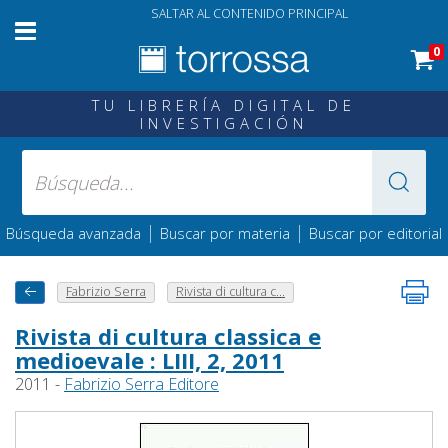
SALTAR AL CONTENIDO PRINCIPAL
0
TU LIBRERÍA DIGITAL DE
INVESTIGACIÓN
|
|
Búsqueda avanzada
Buscar por materia
Buscar por editorial
Fabrizio Serra
Rivista di cultura c...
Rivista di cultura classica e
medioevale : LIII, 2, 2011
2011 -
Fabrizio Serra Editore