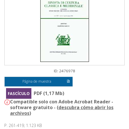
ID: 2476978
Página de muestra
PDF (1,17 Mb)
FASCÍCULO
Compatible solo con Adobe Acrobat Reader -
software gratuito - (
descubra cómo abrir los
archivos
)
P. 261-419; 1.123 KB