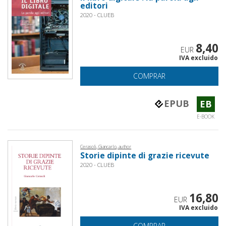
editori
2020 - CLUEB
8,40
EUR
IVA excluido
COMPRAR
EPUB
EB
E-BOOK
Cerasoli, Giancarlo, author
Storie dipinte di grazie ricevute
2020 - CLUEB
16,80
EUR
IVA excluido
COMPRAR