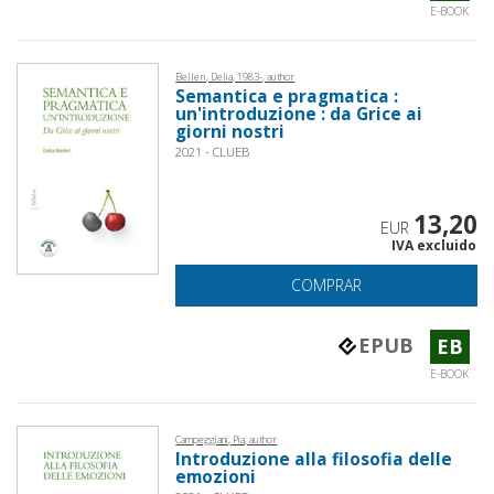
E-BOOK
Belleri, Delia, 1983-, author
Semantica e pragmatica :
un'introduzione : da Grice ai
giorni nostri
2021 - CLUEB
13,20
EUR
IVA excluido
COMPRAR
EPUB
EB
E-BOOK
Campeggiani, Pia, author
Introduzione alla filosofia delle
emozioni