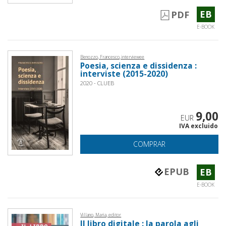
EB
PDF
E-BOOK
Benozzo, Francesco, interviewee
Poesia, scienza e dissidenza :
interviste (2015-2020)
2020 - CLUEB
9,00
EUR
IVA excluido
COMPRAR
EPUB
EB
E-BOOK
Villano, Maria, editor
Il libro digitale : la parola agli