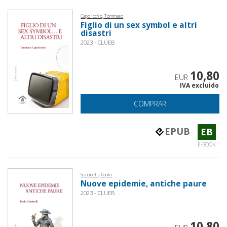
Capolicchio, Tommaso
Figlio di un sex symbol e altri
disastri
2023 - CLUEB
10,80
EUR
IVA excluido
COMPRAR
EPUB
EB
E-BOOK
Sorcinelli, Paolo
Nuove epidemie, antiche paure
2023 - CLUEB
10,80