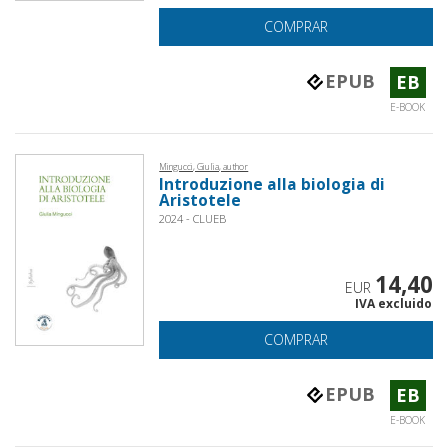
COMPRAR
EPUB
EB
E-BOOK
Mingucci, Giulia, author
Introduzione alla biologia di
Aristotele
2024 - CLUEB
14,40
EUR
IVA excluido
COMPRAR
EPUB
EB
E-BOOK