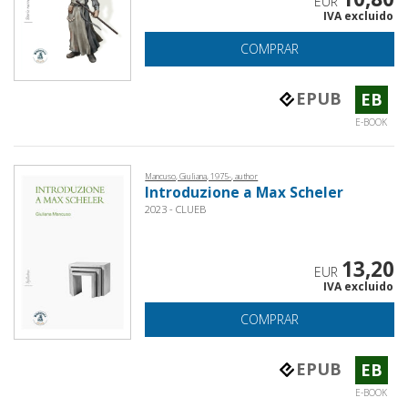
EUR
IVA excluido
COMPRAR
EPUB
EB
E-BOOK
Mancuso, Giuliana, 1975-, author
Introduzione a Max Scheler
2023 - CLUEB
13,20
EUR
IVA excluido
COMPRAR
EPUB
EB
E-BOOK