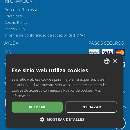
INFORMACIÓN
Descubre Torrossa
Privacidad
Cookie Policy
Accessibility
Informe de conformidad de accesibilidad (VPAT)
AYUDA
PAGOS SEGUROS
FAQ
Cómo abrir los archivos
×
Torrossa Reader
Ese sitio web utiliza cookies
Opciones de acceso
ITALIAN
Email:
helpdesk@torrossa.com
Este sitio web usa cookies para mejorar la experiencia del
SPANISH
Tel:
+39 055 5018800
usuario. Al utilizar nuestro sitio web, usted acepta todas las
cookies de acuerdo con nuestra Política de cookies.
Más
SÍGUENOS
NUESTROS RECURSOS
FRENCH
información
Torrossa Info
ENGLISH
Torrossa para Instituciones
ACEPTAR
RECHAZAR
GERMAN
Torrossa Open
Copyright 2000-2026
Library Services
MOSTRAR DETALLES
Casalini Libri
Publisher Services
P.IVA IT03106600483