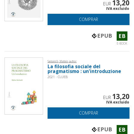
13,20
EUR
IVA excluido
COMPRAR
EPUB
EB
E-BOOK
Santarelli, Matteo, author
La filosofia sociale del
pragmatismo : un'introduzione
2021 - CLUEB
13,20
EUR
IVA excluido
COMPRAR
EPUB
EB