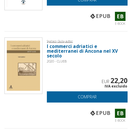
EPUB
EB
E-BOOK
Spallacci, Giulia, author
I commerci adriatici e
mediterranei di Ancona nel XV
secolo
2020 - CLUEB
22,20
EUR
IVA excluido
COMPRAR
EPUB
EB
E-BOOK