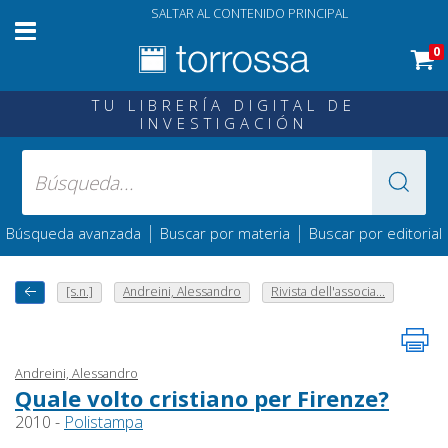
SALTAR AL CONTENIDO PRINCIPAL
0
TU LIBRERÍA DIGITAL DE
INVESTIGACIÓN
|
|
Búsqueda avanzada
Buscar por materia
Buscar por editorial
[s.n.]
Andreini, Alessandro
Rivista dell'associa...
Andreini, Alessandro
Quale volto cristiano per Firenze?
2010 -
Polistampa