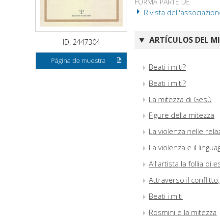
FORMA PARTE DE
Rivista dell'associazion
ARTÍCULOS DEL M
ID: 2447304
Página de muestra
Beati i miti?
Beati i miti?
La mitezza di Gesù
Figure della mitezza
La violenza nelle rela
La violenza e il lingua
All'artista la follia di 
Attraverso il conflitto
Beati i miti
Rosmini e la mitezza