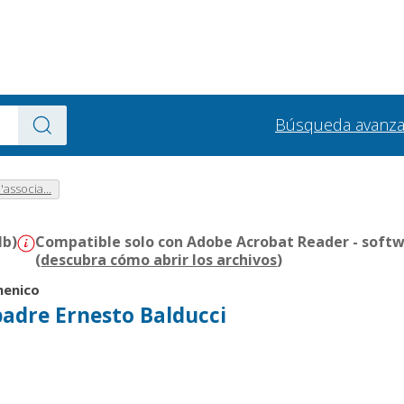
Búsqueda avanz
l'associa...
Mb)
Compatible solo con Adobe Acrobat Reader - softw
(
descubra cómo abrir los archivos
)
menico
 padre Ernesto Balducci