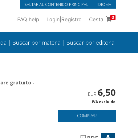
SALTAR AL CONTENIDO PRINCIPAL
IDIOMA
0
FAQ
|
help
Login
|
Registro
Cesta
ada
|
Buscar por materia
|
Buscar por editorial
are gratuito -
6,50
EUR
IVA excluido
COMPRAR
A