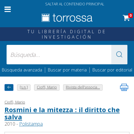
SALTAR AL CONTENIDO PRINCIPAL
0
TU LIBRERÍA DIGITAL DE
INVESTIGACIÓN
|
|
Búsqueda avanzada
Buscar por materia
Buscar por editorial
[s.n.]
Cioffi, Mario
Rivista dell'associa...
Cioffi, Mario
Rosmini e la mitezza : il diritto che
salva
2010 -
Polistampa