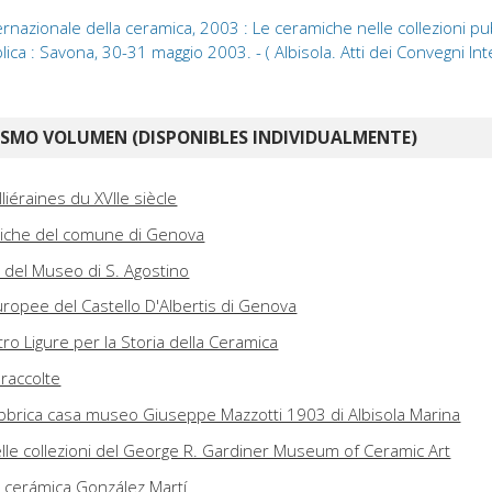
ernazionale della ceramica, 2003 : Le ceramiche nelle collezioni pub
ica : Savona, 30-31 maggio 2003. - ( Albisola. Atti dei Convegni Int
ISMO VOLUMEN (DISPONIBLES INDIVIDUALMENTE)
iéraines du XVIIe siècle
amiche del comune di Genova
ni del Museo di S. Agostino
ropee del Castello D'Albertis di Genova
tro Ligure per la Storia della Ceramica
 raccolte
Fabbrica casa museo Giuseppe Mazzotti 1903 di Albisola Marina
elle collezioni del George R. Gardiner Museum of Ceramic Art
 cerámica González Martí