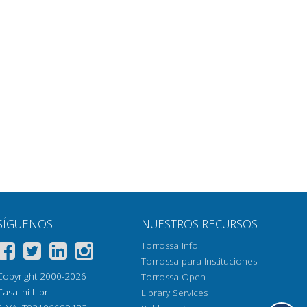
SÍGUENOS
NUESTROS RECURSOS
Torrossa Info
Torrossa para Instituciones
Copyright 2000-2026
Torrossa Open
Casalini Libri
Library Services