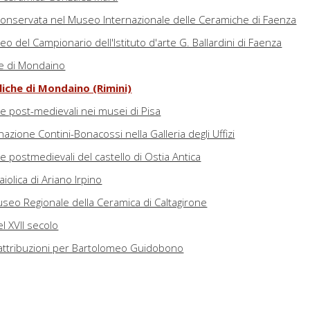
 conservata nel Museo Internazionale delle Ceramiche di Faenza
eo del Campionario dell'Istituto d'arte G. Ballardini di Faenza
he di Mondaino
liche di Mondaino (Rimini)
e post-medievali nei musei di Pisa
azione Contini-Bonacossi nella Galleria degli Uffizi
 postmedievali del castello di Ostia Antica
aiolica di Ariano Irpino
Museo Regionale della Ceramica di Caltagirone
l XVII secolo
attribuzioni per Bartolomeo Guidobono
tta del Beato Pacifico nella basilica di Santa Maria Gloriosa dei Frari
oniche in una trifora medievale a Borghetto Santo Spirito (SV)