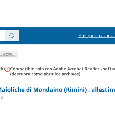
Búsqueda avanz
Convegno ...
Mb)
Compatible solo con Adobe Acrobat Reader - softw
(
descubra cómo abrir los archivos
)
Maioliche di Mondaino (Rimini) : allesti
io