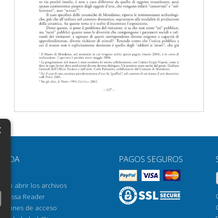
×
N
YUDA
PAGOS SEGUROS
H
AQ
H
ómo abrir los archivos
orrossa Reader
H
pciones de acceso
N