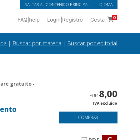
SALTAR AL CONTENIDO PRINCIPAL
IDIOMA
0
FAQ
|
help
Login
|
Registro
Cesta
ada
|
Buscar por materia
|
Buscar por editorial
are gratuito -
8,00
EUR
IVA excluido
mento
COMPRAR
C