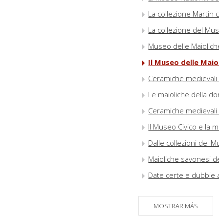
La collezione Martin
La collezione del Mus
Museo delle Maiolic
Il Museo delle Maio
Ceramiche medievali 
Le maioliche della don
Ceramiche medievali e
Il Museo Civico e la m
Dalle collezioni del 
Maioliche savonesi de
Date certe e dubbie 
Il sepolcro in terraco
Venezia
MOSTRAR MÁS
Terre cotte architett