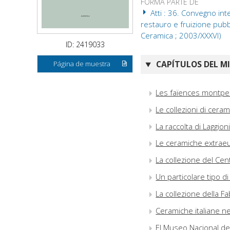
FORMA PARTE DE
Atti : 36. Convegno int
restauro e fruizione pubbl
Ceramica ; 2003/XXXVI)
ID: 2419033
CAPÍTULOS DEL M
Página de muestra
Les faïences montpell
Le collezioni di cer
La raccolta di Laggio
Le ceramiche extraeu
La collezione del Cen
Un particolare tipo di
La collezione della 
Ceramiche italiane n
El Museo Nacional de