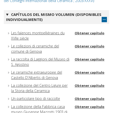
dei Convegni Internazionali della Ceramica ; 2003/XXXVI)
CAPÍTULOS DEL MISMO VOLUMEN (DISPONIBLES
INDIVIDUALMENTE)
Les faïences montpelliéraines du
Obtener capítulo
XVIIe siècle
Le collezioni di ceramiche del
Obtener capítulo
comune di Genova
La raccolta di Laggioni del Museo di
Obtener capítulo
S. Agostino
Le ceramiche extraeuropee del
Obtener capítulo
Castello D'Albertis di Genova
La collezione del Centro Ligure per
Obtener capítulo
la Storia della Ceramica
Un particolare tipo di raccolte
Obtener capítulo
La collezione della Fabbrica casa
Obtener capítulo
museo Giuseppe Mazzotti 1903 di