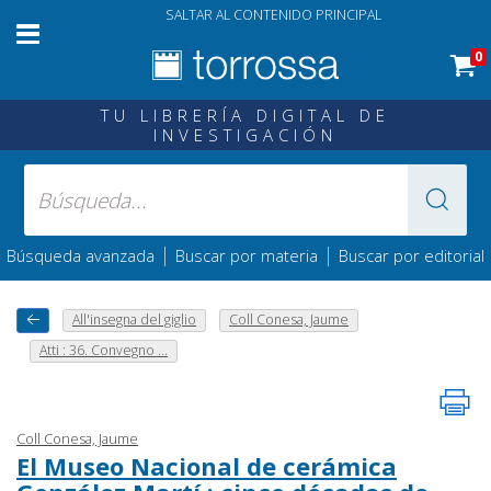
SALTAR AL CONTENIDO PRINCIPAL
0
TU LIBRERÍA DIGITAL DE
INVESTIGACIÓN
|
|
Búsqueda avanzada
Buscar por materia
Buscar por editorial
All'insegna del giglio
Coll Conesa, Jaume
Atti : 36. Convegno ...
Coll Conesa, Jaume
El Museo Nacional de cerámica