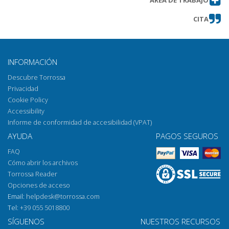
ÁREA DE TRABAJO
Spirito (SV)
CITA
Rappresentazione matematica
Obtener capítulo
delle forme ceramiche
Nuovi percorsi di documentazione
Obtener capítulo
archeologica per mezzo di uno
INFORMACIÓN
scanner 3D
Descubre Torrossa
La circolazione ceramica in epoca
Obtener capítulo
Privacidad
medievale e post-medievale in
Cookie Policy
Carnia
Accessibility
Norme per gli elaborati
Obtener capítulo
Informe de conformidad de accesibilidad (VPAT)
AYUDA
PAGOS SEGUROS
FAQ
Cómo abrir los archivos
Torrossa Reader
Opciones de acceso
Email:
helpdesk@torrossa.com
Tel:
+39 055 5018800
SÍGUENOS
NUESTROS RECURSOS