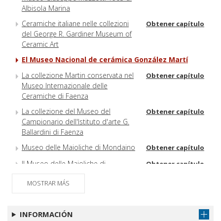
Albisola Marina
Ceramiche italiane nelle collezioni
Obtener capítulo
del George R. Gardiner Museum of
Ceramic Art
El Museo Nacional de cerámica González Martí
La collezione Martin conservata nel
Obtener capítulo
Museo Internazionale delle
Ceramiche di Faenza
La collezione del Museo del
Obtener capítulo
Campionario dell'Istituto d'arte G.
Ballardini di Faenza
Museo delle Maioliche di Mondaino
Obtener capítulo
Il Museo delle Maioliche di
Obtener capítulo
Mondaino (Rimini)
MOSTRAR MÁS
Ceramiche medievali e post-
Obtener capítulo
medievali nei musei di Pisa
INFORMACIÓN
Le maioliche della donazione
Obtener capítulo