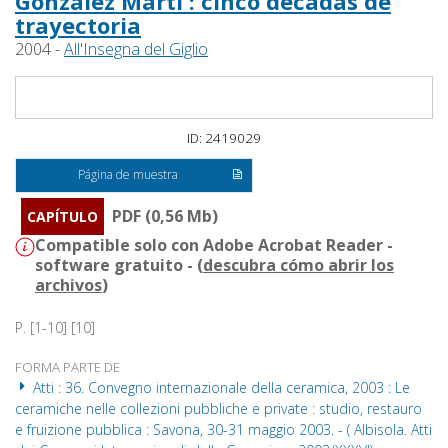
González Martí : cinco décadas de
trayectoria
2004 -
All'Insegna del Giglio
ID: 2419029
Página de muestra
PDF (0,56 Mb)
CAPÍTULO
Compatible solo con Adobe Acrobat Reader -
software gratuito - (
descubra cómo abrir los
archivos
)
P. [1-10] [10]
FORMA PARTE DE
Atti : 36. Convegno internazionale della ceramica, 2003 : Le
ceramiche nelle collezioni pubbliche e private : studio, restauro
e fruizione pubblica : Savona, 30-31 maggio 2003. - ( Albisola. Atti