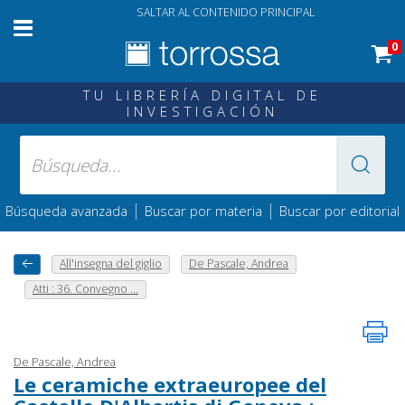
SALTAR AL CONTENIDO PRINCIPAL
0
TU LIBRERÍA DIGITAL DE
INVESTIGACIÓN
|
|
Búsqueda avanzada
Buscar por materia
Buscar por editorial
All'insegna del giglio
De Pascale, Andrea
Atti : 36. Convegno ...
De Pascale, Andrea
Le ceramiche extraeuropee del