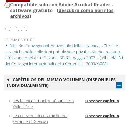
Compatible solo con Adobe Acrobat Reader -
software gratuito - (
descubra cómo abrir los
archivos
)
P. [1-11] [11]
FORMA PARTE DE
Atti : 36. Convegno internazionale della ceramica, 2003 : Le
ceramiche nelle collezioni pubbliche e private : studio, restauro
e fruizione pubblica : Savona, 30-31 maggio 2003. - ( Albisola. Atti
dei Convegni Internazionali della Ceramica ; 2003/XXXVI)
CAPÍTULOS DEL MISMO VOLUMEN (DISPONIBLES
INDIVIDUALMENTE)
Les faïences montpelliéraines du
Obtener capítulo
XVIIe siècle
Le collezioni di ceramiche del
Obtener capítulo
comune di Genova