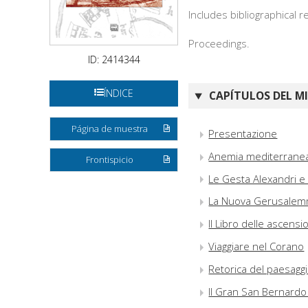
Includes bibliographical 
Proceedings.
ID: 2414344
ÍNDICE
CAPÍTULOS DEL M
Página de muestra
Presentazione
Anemia mediterranea
Frontispicio
Le Gesta Alexandri e i
La Nuova Gerusalemm
Il Libro delle ascens
Viaggiare nel Corano
Retorica del paesagg
Il Gran San Bernardo 