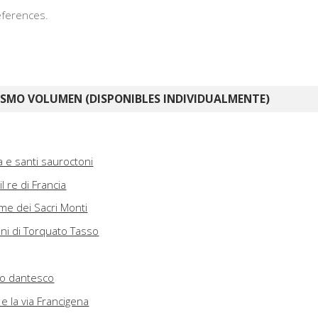
references.
ISMO VOLUMEN (DISPONIBLES INDIVIDUALMENTE)
 e santi sauroctoni
l re di Francia
e dei Sacri Monti
ioni di Torquato Tasso
io dantesco
e la via Francigena