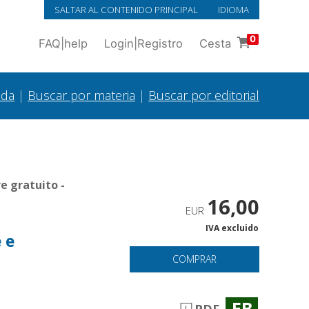
SALTAR AL CONTENIDO PRINCIPAL
IDIOMA
0
FAQ
|
help
Login
|
Registro
Cesta
ada
|
Buscar por materia
|
Buscar por editorial
e gratuito -
16,00
EUR
IVA excluido
 e
COMPRAR
EB