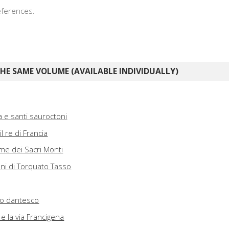
references.
E SAME VOLUME (AVAILABLE INDIVIDUALLY)
 e santi sauroctoni
l re di Francia
e dei Sacri Monti
ioni di Torquato Tasso
io dantesco
e la via Francigena