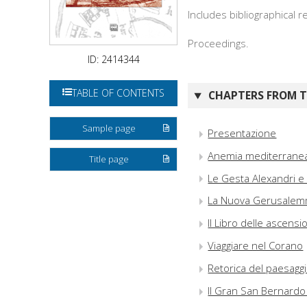
Includes bibliographical 
Proceedings.
ID: 2414344
TABLE OF CONTENTS
CHAPTERS FROM TH
Sample page
Presentazione
Anemia mediterranea
Title page
Le Gesta Alexandri e i
La Nuova Gerusalemm
Il Libro delle ascens
Viaggiare nel Corano
Retorica del paesagg
Il Gran San Bernardo 