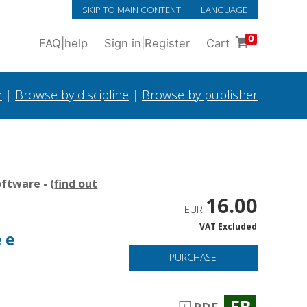
SKIP TO MAIN CONTENT
LANGUAGE
0
FAQ
|
help
Sign in
|
Register
Cart
h
|
Browse by discipline
|
Browse by publisher
ftware - (
find out
16.00
EUR
VAT Excluded
 e
PURCHASE
EB