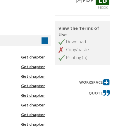
PDF
E-BOOK
View the Terms of
Use
Download
Copy/paste
Get chapter
Printing (5)
Get chapter
Get chapter
WORKSPACE
Get chapter
QUOTE
Get chapter
Get chapter
Get chapter
Get chapter