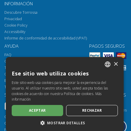
INFORMACIÓN
Descubre Torrossa
Privacidad
Cookie Policy
Accessibility
Informe de conformidad de accesibilidad (VPAT)
AYUDA
PAGOS SEGUROS
FAQ
Cómo abrir los archivos
×
Torrossa Reader
Ese sitio web utiliza cookies
Opciones de acceso
ITALIAN
Email:
helpdesk@torrossa.com
Este sitio web usa cookies para mejorar la experiencia del
SPANISH
Tel:
+39 055 5018800
usuario. Al utilizar nuestro sitio web, usted acepta todas las
cookies de acuerdo con nuestra Política de cookies.
Más
SÍGUENOS
NUESTROS RECURSOS
FRENCH
información
Torrossa Info
ENGLISH
Torrossa para Instituciones
ACEPTAR
RECHAZAR
GERMAN
Torrossa Open
Copyright 2000-2026
Library Services
MOSTRAR DETALLES
Casalini Libri
Publisher Services
P.IVA IT03106600483