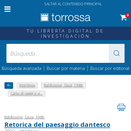
SALTAR AL CONTENIDO PRINCIPAL
0
TU LIBRERÍA DIGITAL DE
INVESTIGACIÓN
|
|
Búsqueda avanzada
Buscar por materia
Buscar por editorial
Interlinea
Baldissone, Giusi, 1948-
Carte di viaggi e vi...
Baldissone, Giusi, 1948-
Retorica del paesaggio dantesco