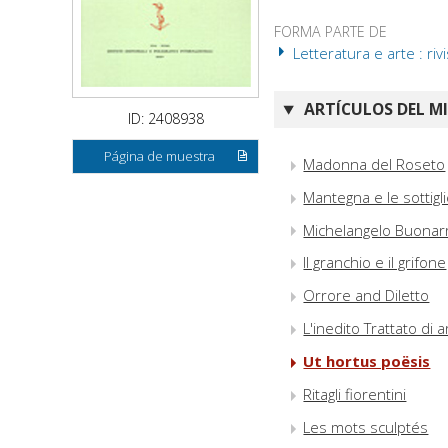
FORMA PARTE DE
Letteratura e arte : riv
ARTÍCULOS DEL M
ID: 2408938
Página de muestra
Madonna del Roseto
Mantegna e le sottigl
Michelangelo Buonarr
Il granchio e il grifone
Orrore and Diletto
L'inedito Trattato di 
Ut hortus poësis
Ritagli fiorentini
Les mots sculptés