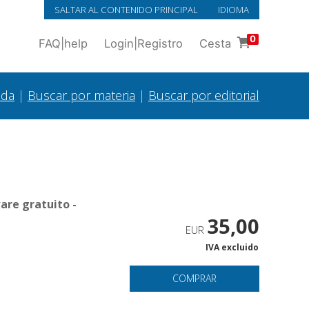
SALTAR AL CONTENIDO PRINCIPAL
IDIOMA
0
FAQ
|
help
Login
|
Registro
Cesta
ada
|
Buscar por materia
|
Buscar por editorial
are gratuito -
35,00
EUR
IVA excluido
COMPRAR