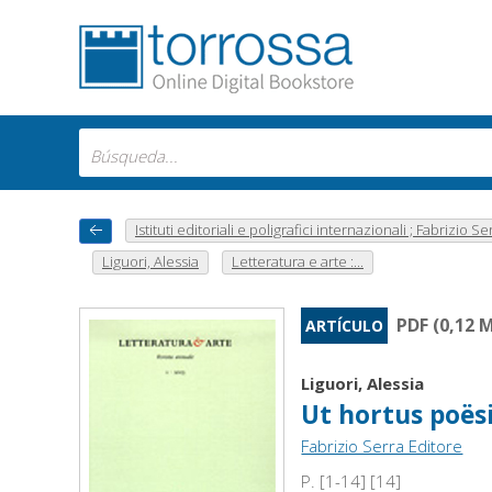
Istituti editoriali e poligrafici internazionali ; Fabrizio Se
Liguori, Alessia
Letteratura e arte :...
PDF (0,12 
ARTÍCULO
Liguori, Alessia
Ut hortus poësi
Fabrizio Serra Editore
P. [1-14] [14]