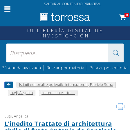
SALTAR AL CONTENIDO PRINCIPAL
0
TU LIBRERÍA DIGITAL DE
INVESTIGACIÓN
|
|
Búsqueda avanzada
Buscar por materia
Buscar por editorial
Istituti editoriali e poligrafici internazionali ; Fabrizio Serra
Lugli, Angelica
Letteratura e arte :...
Lugli, Angelica
L'inedito Trattato di architettura