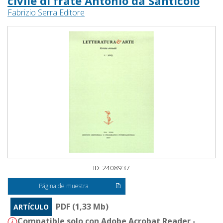
civile di frate Antonio da Santicolo
Fabrizio Serra Editore
ID: 2408937
Página de muestra
PDF (1,33 Mb)
ARTÍCULO
Compatible solo con Adobe Acrobat Reader -