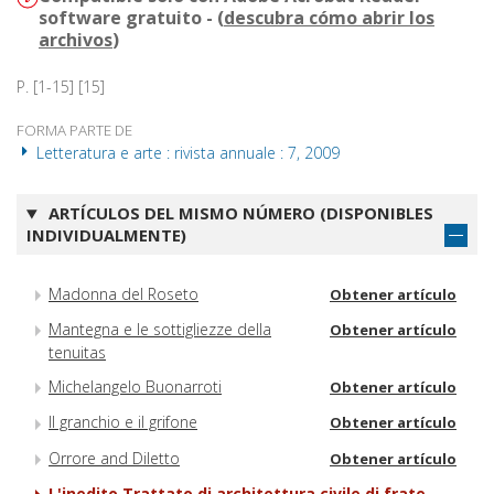
software gratuito - (
descubra cómo abrir los
archivos
)
P. [1-15] [15]
FORMA PARTE DE
Letteratura e arte : rivista annuale : 7, 2009
ARTÍCULOS DEL MISMO NÚMERO (DISPONIBLES
INDIVIDUALMENTE)
Madonna del Roseto
Obtener artículo
Mantegna e le sottigliezze della
Obtener artículo
tenuitas
Michelangelo Buonarroti
Obtener artículo
Il granchio e il grifone
Obtener artículo
Orrore and Diletto
Obtener artículo
L'inedito Trattato di architettura civile di frate