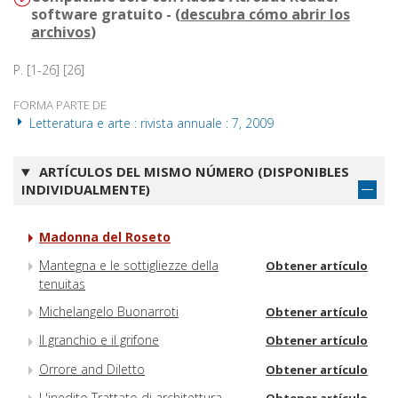
software gratuito - (
descubra cómo abrir los
archivos
)
P. [1-26] [26]
FORMA PARTE DE
Letteratura e arte : rivista annuale : 7, 2009
ARTÍCULOS DEL MISMO NÚMERO (DISPONIBLES
INDIVIDUALMENTE)
Madonna del Roseto
Mantegna e le sottigliezze della
Obtener artículo
tenuitas
Michelangelo Buonarroti
Obtener artículo
Il granchio e il grifone
Obtener artículo
Orrore and Diletto
Obtener artículo
L'inedito Trattato di architettura
Obtener artículo