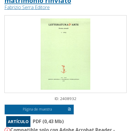
matrimonio rinviato
Fabrizio Serra Editore
ID: 2408932
Página de muestra
PDF (0,43 Mb)
ARTÍCULO
Compatible solo con Adobe Acrobat Reader -