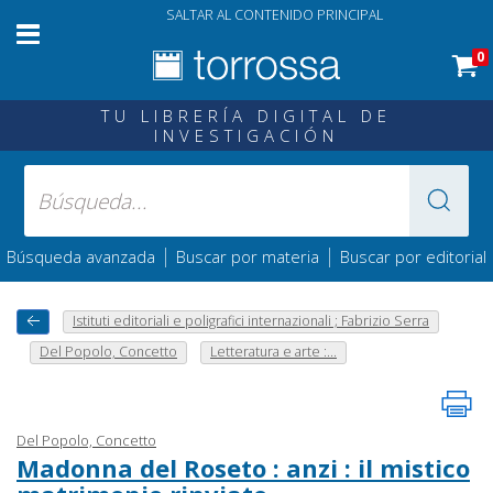
SALTAR AL CONTENIDO PRINCIPAL
0
TU LIBRERÍA DIGITAL DE
INVESTIGACIÓN
|
|
Búsqueda avanzada
Buscar por materia
Buscar por editorial
Istituti editoriali e poligrafici internazionali ; Fabrizio Serra
Del Popolo, Concetto
Letteratura e arte :...
Del Popolo, Concetto
Madonna del Roseto : anzi : il mistico