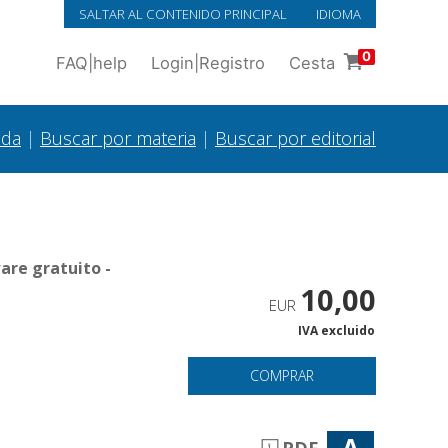
SALTAR AL CONTENIDO PRINCIPAL
IDIOMA
0
FAQ
|
help
Login
|
Registro
Cesta
ada
|
Buscar por materia
|
Buscar por editorial
are gratuito -
10,00
EUR
IVA excluido
COMPRAR
A