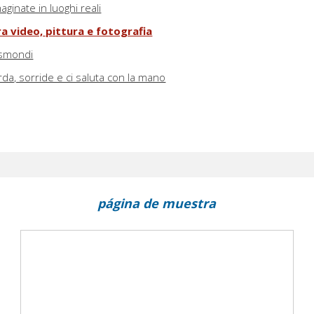
aginate in luoghi reali
ra video, pittura e fotografia
gismondi
rda, sorride e ci saluta con la mano
página de muestra