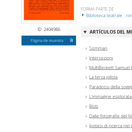
FORMA PARTE DE
Biblioteca teatrale : ri
ID: 2404986
ARTÍCULOS DEL M
Página de muestra
Sommari
Intersezioni
MultiBeckett Samuel 
La terza pillola
Paradossi della sogge
L'immagine esplorata
Blob
Dalle fotografie del f
Ipotesi di ricerca nel