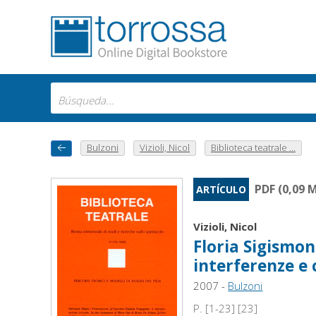
Bulzoni
Vizioli, Nicol
Biblioteca teatrale ...
PDF (0,09 
ARTÍCULO
Vizioli, Nicol
Floria Sigismond
interferenze e
2007 -
Bulzoni
P. [1-23] [23]