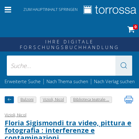
ZUM HAUPTINHALT SPRINGEN
0
IHRE DIGITALE
FORSCHUNGSBUCHHANDLUNG
|
|
Erweiterte Suche
Nach Thema suchen
Nach Verlag suchen
Bulzoni
Vizioli, Nicol
Biblioteca teatrale ...
Vizioli, Nicol
Floria Sigismondi tra video, pittura e
fotografia : interferenze e
contaminazioni