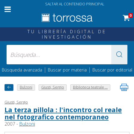
SALTAR AL CONTENIDO PRINCIPAL
0
TU LIBRERÍA DIGITAL DE
INVESTIGACIÓN
|
|
Búsqueda avanzada
Buscar por materia
Buscar por editorial
Bulzoni
Giusti, Sergio
Biblioteca teatrale ...
Giusti, Sergio
La terza pillola : l'incontro col reale
nel fotografico contemporaneo
2007 -
Bulzoni