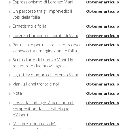
Espressionismo di Lorenzo Viani
Obtener artículo
Un percorso tra gli imprevedibili
Obtener artículo
volti della follia
Ermetismo e follia
Obtener artículo
Lorenzo bambino e i bimbi di Viani
Obtener artículo
Pertucchi e pertuccate. Un percorso
Obtener artículo
vianesco tra emarginazione e follia
Scritti d'arte di Lorenzo Viani. Un
Obtener artículo
recupero e due nuovi ingressi
Il grottesco amaro di Lorenzo Viani
Obtener artículo
Viani, gli anni trenta e noi.
Obtener artículo
Nota
Obtener artículo
L'os et la cartilage. Articulation et
Obtener artículo
composition dans l'esthétique
d'Alberti
"Accurre, donna e vide".
Obtener artículo