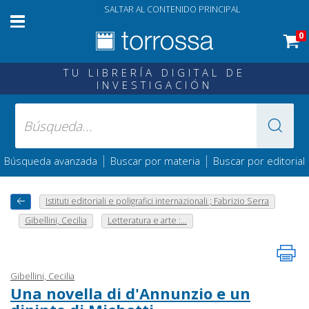
SALTAR AL CONTENIDO PRINCIPAL
0
TU LIBRERÍA DIGITAL DE
INVESTIGACIÓN
|
|
Búsqueda avanzada
Buscar por materia
Buscar por editorial
Istituti editoriali e poligrafici internazionali ; Fabrizio Serra
Gibellini, Cecilia
Letteratura e arte :...
Gibellini, Cecilia
Una novella di d'Annunzio e un