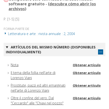
software gratuito - (
descubra cómo abrir los
archivos
)
P. [1-5] [5]
FORMA PARTE DE
Letteratura e arte : rivista annuale : 2, 2004
ARTÍCULOS DEL MISMO NÚMERO (DISPONIBLES
INDIVIDUALMENTE)
Nota
Obtener artículo
Il tema della follia nell'arte di
Obtener artículo
Lorenzo Viani
Prostitute, pazzi ed altri emarginati
Obtener artículo
nell'arte di Lorenzo Viani
Oltre il confine del vero. Dal
Obtener artículo
"Ceccardo" alle "Chiavi nel pozzo"