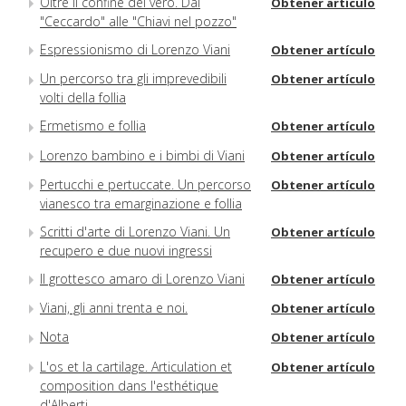
Oltre il confine del vero. Dal
Obtener artículo
"Ceccardo" alle "Chiavi nel pozzo"
Espressionismo di Lorenzo Viani
Obtener artículo
Un percorso tra gli imprevedibili
Obtener artículo
volti della follia
Ermetismo e follia
Obtener artículo
Lorenzo bambino e i bimbi di Viani
Obtener artículo
Pertucchi e pertuccate. Un percorso
Obtener artículo
vianesco tra emarginazione e follia
Scritti d'arte di Lorenzo Viani. Un
Obtener artículo
recupero e due nuovi ingressi
Il grottesco amaro di Lorenzo Viani
Obtener artículo
Viani, gli anni trenta e noi.
Obtener artículo
Nota
Obtener artículo
L'os et la cartilage. Articulation et
Obtener artículo
composition dans l'esthétique
d'Alberti