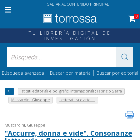
SALTAR AL CONTENIDO PRINCIPAL
0
TU LIBRERÍA DIGITAL DE
INVESTIGACIÓN
|
|
Búsqueda avanzada
Buscar por materia
Buscar por editorial
Istituti editoriali e poligrafici internazionali ; Fabrizio Serra
Muscardini, Giuseppe
Letteratura e arte :...
Muscardini, Giuseppe
"Accurre, donna e vide". Consonanze