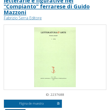
letterarie e figurative nel
"Compianto" ferrarese di Guido
Mazzoni
Fabrizio Serra Editore
ID: 2237688
Página de muestra