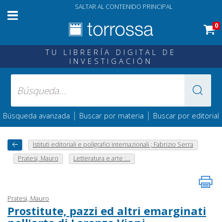
SALTAR AL CONTENIDO PRINCIPAL
0
TU LIBRERÍA DIGITAL DE
INVESTIGACIÓN
|
|
Búsqueda avanzada
Buscar por materia
Buscar por editorial
Istituti editoriali e poligrafici internazionali ; Fabrizio Serra
Pratesi, Mauro
Letteratura e arte :...
Pratesi, Mauro
Prostitute, pazzi ed altri emarginati