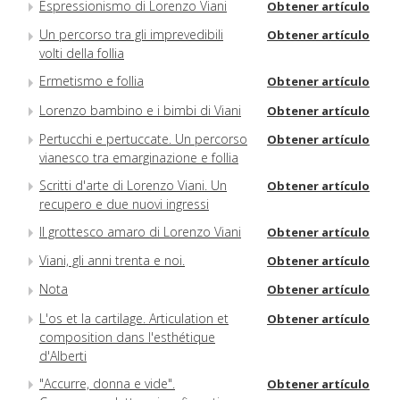
Espressionismo di Lorenzo Viani
Obtener artículo
Un percorso tra gli imprevedibili
Obtener artículo
volti della follia
Ermetismo e follia
Obtener artículo
Lorenzo bambino e i bimbi di Viani
Obtener artículo
Pertucchi e pertuccate. Un percorso
Obtener artículo
vianesco tra emarginazione e follia
Scritti d'arte di Lorenzo Viani. Un
Obtener artículo
recupero e due nuovi ingressi
Il grottesco amaro di Lorenzo Viani
Obtener artículo
Viani, gli anni trenta e noi.
Obtener artículo
Nota
Obtener artículo
L'os et la cartilage. Articulation et
Obtener artículo
composition dans l'esthétique
d'Alberti
"Accurre, donna e vide".
Obtener artículo