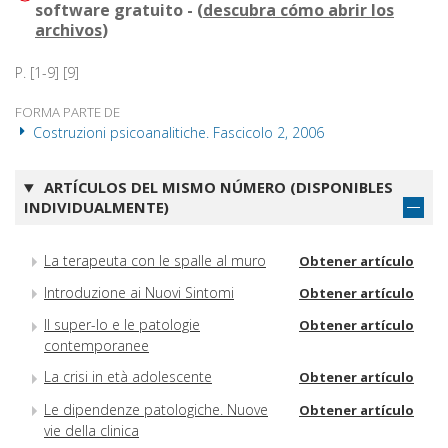
software gratuito - (
descubra cómo abrir los
archivos
)
P. [1-9] [9]
FORMA PARTE DE
Costruzioni psicoanalitiche. Fascicolo 2, 2006
ARTÍCULOS DEL MISMO NÚMERO (DISPONIBLES
INDIVIDUALMENTE)
La terapeuta con le spalle al muro
Obtener artículo
Introduzione ai Nuovi Sintomi
Obtener artículo
Il super-Io e le patologie
Obtener artículo
contemporanee
La crisi in età adolescente
Obtener artículo
Le dipendenze patologiche. Nuove
Obtener artículo
vie della clinica