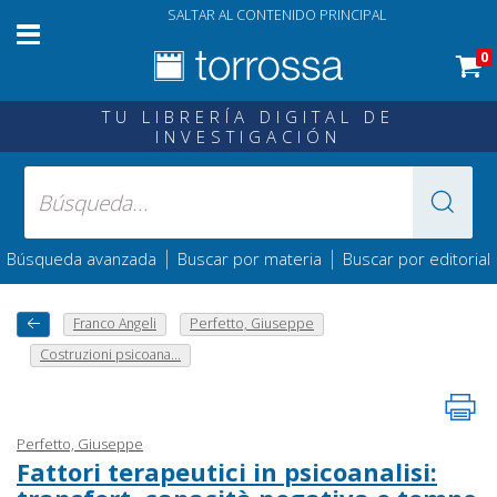
SALTAR AL CONTENIDO PRINCIPAL
0
TU LIBRERÍA DIGITAL DE
INVESTIGACIÓN
|
|
Búsqueda avanzada
Buscar por materia
Buscar por editorial
Franco Angeli
Perfetto, Giuseppe
Costruzioni psicoana...
Perfetto, Giuseppe
Fattori terapeutici in psicoanalisi: