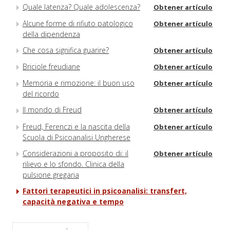
Quale latenza? Quale adolescenza?
Obtener artículo
Alcune forme di rifiuto patologico
Obtener artículo
della dipendenza
Che cosa significa guarire?
Obtener artículo
Briciole freudiane
Obtener artículo
Memoria e rimozione: il buon uso
Obtener artículo
del ricordo
Il mondo di Freud
Obtener artículo
Freud, Ferenczi e la nascita della
Obtener artículo
Scuola di Psicoanalisi Ungherese
Considerazioni a proposito di: il
Obtener artículo
rilievo e lo sfondo. Clinica della
pulsione gregaria
Fattori terapeutici in psicoanalisi: transfert,
capacità negativa e tempo