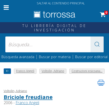
SALTAR AL CONTENIDO PRINCIPAL
0
TU LIBRERÍA DIGITAL DE
INVESTIGACIÓN
|
|
Búsqueda avanzada
Buscar por materia
Buscar por editorial
Franco Angeli
Voltolin, Adriano
Costruzioni psicoana...
Voltolin, Adriano
Briciole freudiane
2006 -
Franco Angeli