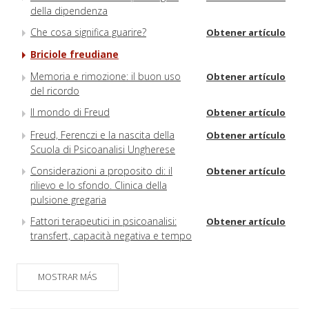
della dipendenza
Che cosa significa guarire?
Obtener artículo
Briciole freudiane
Memoria e rimozione: il buon uso
Obtener artículo
del ricordo
Il mondo di Freud
Obtener artículo
Freud, Ferenczi e la nascita della
Obtener artículo
Scuola di Psicoanalisi Ungherese
Considerazioni a proposito di: il
Obtener artículo
rilievo e lo sfondo. Clinica della
pulsione gregaria
Fattori terapeutici in psicoanalisi:
Obtener artículo
transfert, capacità negativa e tempo
MOSTRAR MÁS