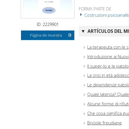
FORMA PARTE DE
Costruzioni psicoanalit
ID: 2229901
ARTÍCULOS DEL M
Página de muestra
La terapeuta con le s
Introduzione ai Nuovi
Il super-Io e le pat
La crisi in età adoles
Le dipendenze patolog
Quale latenza? Qual
Alcune forme di rifiu
Che cosa significa gu
Briciole freudiane