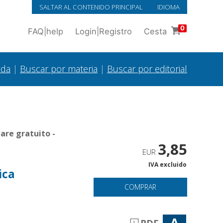
SALTAR AL CONTENIDO PRINCIPAL
IDIOMA
0
FAQ
|
help
Login
|
Registro
Cesta
ada
|
Buscar por materia
|
Buscar por editorial
are gratuito -
3,85
EUR
IVA excluido
ica
COMPRAR
A