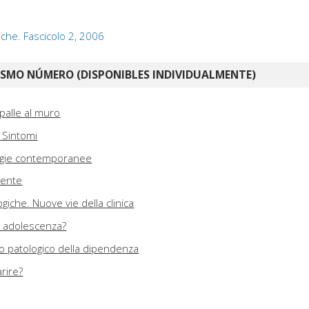
iche. Fascicolo 2, 2006
ISMO NÚMERO (DISPONIBLES INDIVIDUALMENTE)
palle al muro
 Sintomi
ologie contemporanee
cente
iche. Nuove vie della clinica
e adolescenza?
to patologico della dipendenza
arire?