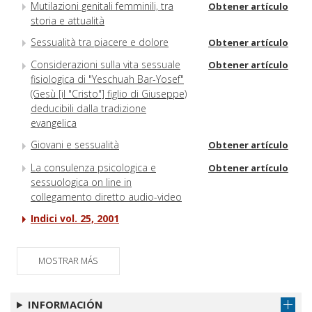
Mutilazioni genitali femminili, tra
Obtener artículo
storia e attualità
Sessualità tra piacere e dolore
Obtener artículo
Considerazioni sulla vita sessuale
Obtener artículo
fisiologica di "Yeschuah Bar-Yosef"
(Gesù [il "Cristo"] figlio di Giuseppe)
deducibili dalla tradizione
evangelica
Giovani e sessualità
Obtener artículo
La consulenza psicologica e
Obtener artículo
sessuologica on line in
collegamento diretto audio-video
Indici vol. 25, 2001
MOSTRAR MÁS
INFORMACIÓN