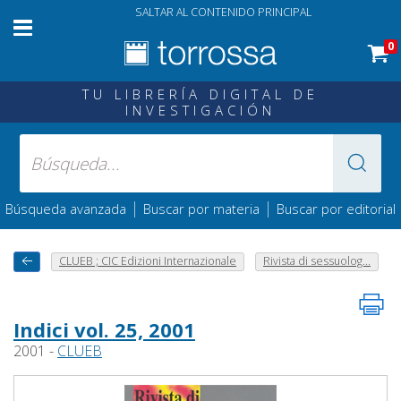
SALTAR AL CONTENIDO PRINCIPAL
0
TU LIBRERÍA DIGITAL DE
INVESTIGACIÓN
|
|
Búsqueda avanzada
Buscar por materia
Buscar por editorial
CLUEB ; CIC Edizioni Internazionale
Rivista di sessuolog...
Indici vol. 25, 2001
2001 -
CLUEB