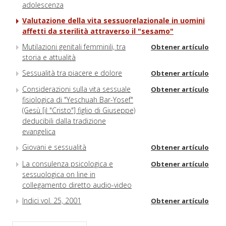
adolescenza
Valutazione della vita sessuorelazionale in uomini
affetti da sterilità attraverso il "sesamo"
Mutilazioni genitali femminili, tra
Obtener artículo
storia e attualità
Sessualità tra piacere e dolore
Obtener artículo
Considerazioni sulla vita sessuale
Obtener artículo
fisiologica di "Yeschuah Bar-Yosef"
(Gesù [il "Cristo"] figlio di Giuseppe)
deducibili dalla tradizione
evangelica
Giovani e sessualità
Obtener artículo
La consulenza psicologica e
Obtener artículo
sessuologica on line in
collegamento diretto audio-video
Indici vol. 25, 2001
Obtener artículo