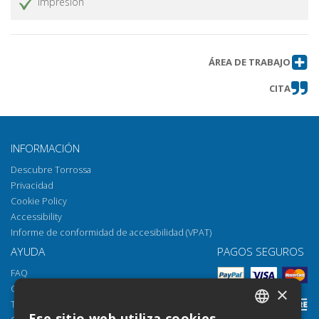
Impresión
ÁREA DE TRABAJO
CITA
INFORMACIÓN
Descubre Torrossa
Privacidad
Cookie Policy
Accessibility
Informe de conformidad de accesibilidad (VPAT)
AYUDA
PAGOS SEGUROS
FAQ
Cómo abrir los archivos
×
Torrossa Reader
Ese sitio web utiliza cookies