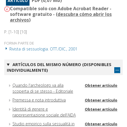
PDF (0,07 Mb)
ARTÍCULO
Compatible solo con Adobe Acrobat Reader -
software gratuito - (
descubra cómo abrir los
archivos
)
P. [1-10] [10]
FORMA PARTE DE
Rivista di sessuologia. OTT./DIC., 2001
ARTÍCULOS DEL MISMO NÚMERO (DISPONIBLES
INDIVIDUALMENTE)
Quando l'archeologo va alla
Obtener artículo
scoperta di se stesso - Editoriale
Premessa e nota introduttiva
Obtener artículo
Identità di genere e
Obtener artículo
rappresentazione sociale dell'AIDA
Studio empirico sulla sessualità in
Obtener artículo