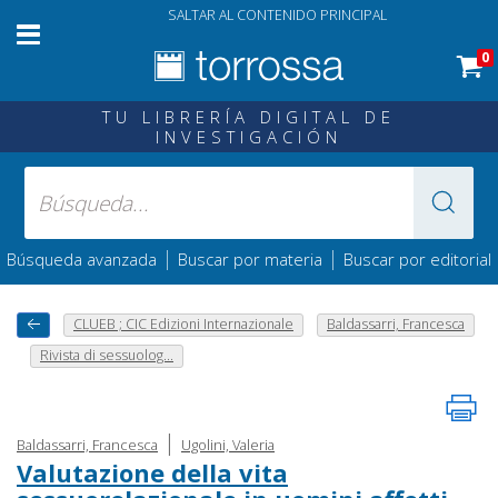
SALTAR AL CONTENIDO PRINCIPAL
0
TU LIBRERÍA DIGITAL DE
INVESTIGACIÓN
|
|
Búsqueda avanzada
Buscar por materia
Buscar por editorial
CLUEB ; CIC Edizioni Internazionale
Baldassarri, Francesca
Rivista di sessuolog...
|
Baldassarri, Francesca
Ugolini, Valeria
Valutazione della vita