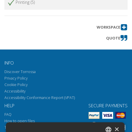
Printing (5)
WORKSPACE
QUOTE
INFO
Discover Torrossa
Privacy Policy
Cookie Policy
Accessibility
Accessibility Conformance Report (VPAT)
HELP
SECURE PAYMENTS
FAQ
How to open files
×
Torrossa Reader