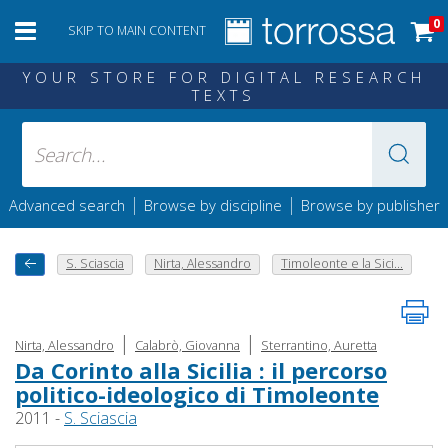
0
SKIP TO MAIN CONTENT
YOUR STORE FOR DIGITAL RESEARCH
TEXTS
|
|
Advanced search
Browse by discipline
Browse by publisher
S. Sciascia
Nirta, Alessandro
Timoleonte e la Sici...
|
|
Nirta, Alessandro
Calabrò, Giovanna
Sterrantino, Auretta
Da Corinto alla Sicilia : il percorso
politico-ideologico di Timoleonte
2011 -
S. Sciascia