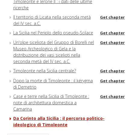
Timoleonte e Ierone II : i dati delle ultime
ricerche
Il territorio di Licata nella seconda metà
Get chapter
del IV sec. a.C.
La Sicilia nel Periplo dello pseudo-Scilace
Get chapter
Un'olpe siceliota del Gruppo di Borelli nel
Get chapter
Museo Archeologico di Gela e la
distribuzione dei vasi sicelioti nella
seconda metà del IV sec. a.C.
Timoleonte nella Sicilia centrale?
Get chapter
Dopo la morte di Timoleonte : il kérygma
Get chapter
di Demetrio
Case e terre nella Sicilia di Timoleonte :
Get chapter
note di architettura domestica a
Camarina
Da Corinto alla Sicilia : il percorso politico-
ideologico di Timoleonte
Una statuetta di Artemide della fine del
Get chapter