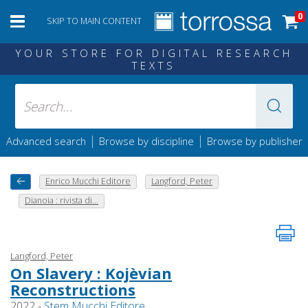
0
SKIP TO MAIN CONTENT
YOUR STORE FOR DIGITAL RESEARCH
TEXTS
|
|
Advanced search
Browse by discipline
Browse by publisher
Enrico Mucchi Editore
Langford, Peter
Dianoia : rivista di...
Langford, Peter
On Slavery : Kojèvian
Reconstructions
2022 -
Stem Mucchi Editore