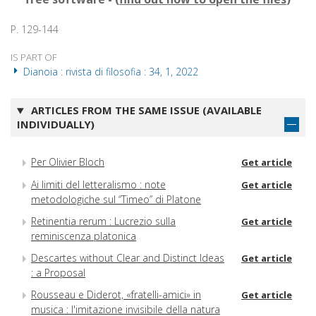
P. 129-144
IS PART OF
Dianoia : rivista di filosofia : 34, 1, 2022
ARTICLES FROM THE SAME ISSUE (AVAILABLE
INDIVIDUALLY)
Per Olivier Bloch
Get article
Ai limiti del letteralismo : note
Get article
metodologiche sul “Timeo” di Platone
Retinentia rerum : Lucrezio sulla
Get article
reminiscenza platonica
Descartes without Clear and Distinct Ideas
Get article
: a Proposal
Rousseau e Diderot, «fratelli-amici» in
Get article
musica : l'imitazione invisibile della natura