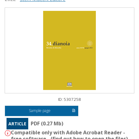
ID: 5307258
Sample page
PDF (0.27 Mb)
ARTICLE
Compatible only with Adobe Acrobat Reader -
free software - (
find out how to open the files
)