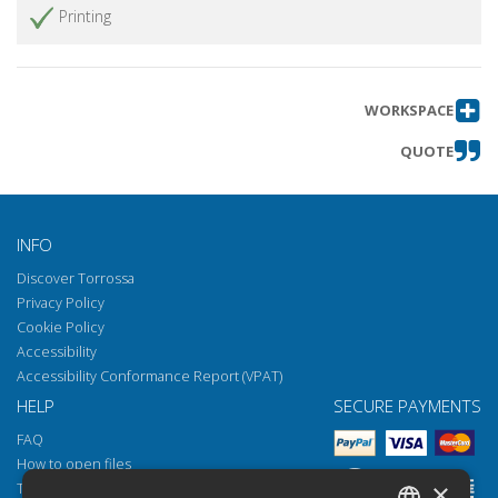
Printing
WORKSPACE
QUOTE
INFO
Discover Torrossa
Privacy Policy
Cookie Policy
Accessibility
Accessibility Conformance Report (VPAT)
HELP
SECURE PAYMENTS
FAQ
How to open files
×
Torrossa Reader