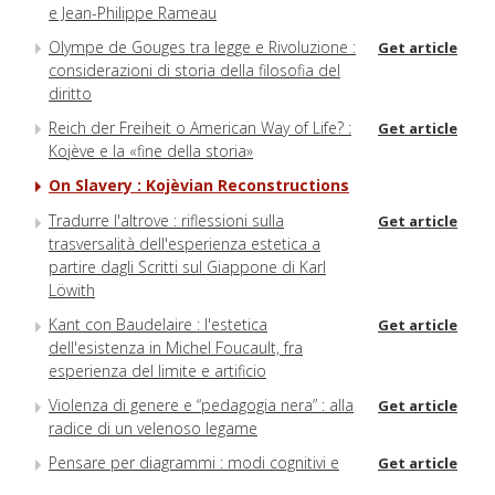
e Jean-Philippe Rameau
Olympe de Gouges tra legge e Rivoluzione :
Get article
considerazioni di storia della filosofia del
diritto
Reich der Freiheit o American Way of Life? :
Get article
Kojève e la «fine della storia»
On Slavery : Kojèvian Reconstructions
Tradurre l'altrove : riflessioni sulla
Get article
trasversalità dell'esperienza estetica a
partire dagli Scritti sul Giappone di Karl
Löwith
Kant con Baudelaire : l'estetica
Get article
dell'esistenza in Michel Foucault, fra
esperienza del limite e artificio
Violenza di genere e “pedagogia nera” : alla
Get article
radice di un velenoso legame
Pensare per diagrammi : modi cognitivi e
Get article
pratiche testuali nella filosofia del XIII