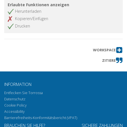
Erlaubte Funktionen anzeigen
Herunterladen
Kopieren/Einfügen
Drucken
WORKSPACE
ZITIERE
INFORMATION
Entfecken Sie Torrossa
Datenschutz
Cookie Policy
Accessibility
Barrierefreiheits-Konformitätsbericht (VPAT)
BRAUCHEN SIE HILFE?
SICHERE ZAHLUNGEN