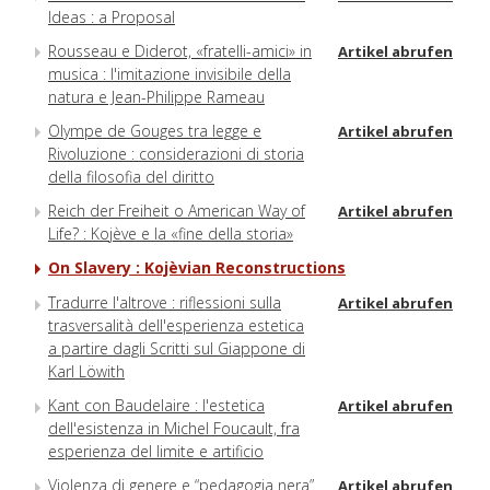
Ideas : a Proposal
Rousseau e Diderot, «fratelli-amici» in
Artikel abrufen
musica : l'imitazione invisibile della
natura e Jean-Philippe Rameau
Olympe de Gouges tra legge e
Artikel abrufen
Rivoluzione : considerazioni di storia
della filosofia del diritto
Reich der Freiheit o American Way of
Artikel abrufen
Life? : Kojève e la «fine della storia»
On Slavery : Kojèvian Reconstructions
Tradurre l'altrove : riflessioni sulla
Artikel abrufen
trasversalità dell'esperienza estetica
a partire dagli Scritti sul Giappone di
Karl Löwith
Kant con Baudelaire : l'estetica
Artikel abrufen
dell'esistenza in Michel Foucault, fra
esperienza del limite e artificio
Violenza di genere e “pedagogia nera”
Artikel abrufen