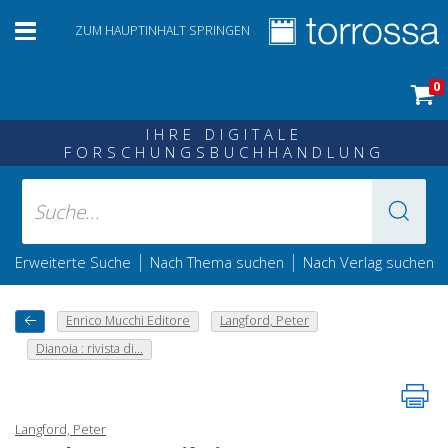
ZUM HAUPTINHALT SPRINGEN
0
IHRE DIGITALE
FORSCHUNGSBUCHHANDLUNG
|
|
Erweiterte Suche
Nach Thema suchen
Nach Verlag suchen
Enrico Mucchi Editore
Langford, Peter
Dianoia : rivista di...
Langford, Peter