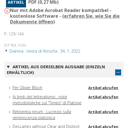
PDF (0,27 Mb)
ARTIKEL
Nur mit Adobe Acrobat Reader kompatibel -
kostenlose Software - (
erfahren Sie, wie Sie die
Dokumente öffnen
)
P. 129-144
IST TEIL VON
Dianoia : rivista di filosofia : 34, 1, 2022
ARTIKEL AUS DERSELBEN AUSGABE (EINZELN
ERHÄLTLICH)
Per Olivier Bloch
Artikel abrufen
Ai limiti del letteralismo : note
Artikel abrufen
metodologiche sul “Timeo” di Platone
Retinentia rerum : Lucrezio sulla
Artikel abrufen
reminiscenza platonica
Descartes without Clear and Distinct
Artikel abrufen