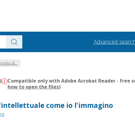
Advanced searc
rivista di...
)
Compatible only with Adobe Acrobat Reader - free s
how to open the files
)
l'intellettuale come io l'immagino
ore