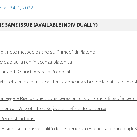
ofia : 34, 1, 2022
E SAME ISSUE (AVAILABLE INDIVIDUALLY)
ismo : note metodologiche sul “Timeo” di Platone
crezio sulla reminiscenza platonica
ar and Distinct Ideas : a Proposal
ratelli-amici» in musica : l'imitazione invisibile della natura e Jean
egge e Rivoluzione : considerazioni di storia della filosofia del di
merican Way of Life? : Kojève e la «fine della storia»
n Reconstructions
flessioni sulla trasversalità dell'esperienza estetica a partire dagli Sc
ith