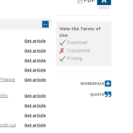
PDF
ARTICLE
View the Terms of
Use
Get article
Download
Copy/paste
Get article
Printing
Get article
Get article
-Philippe
Get article
WORKSPACE
QUOTE
ritto
Get article
Get article
Get article
ritti sul
Get article