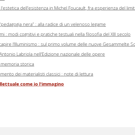
l'estetica dell'esistenza in Michel Foucault, fra esperienza del limi
“pedagogia nera” : alla radice di un velenoso legame
: modi cognitivi e pratiche testuali nella filosofia del XIII secolo
capire l‘Illuminismo : sul primo volume delle nuove Gesammelte Sc
 Antonio Labriola nell'Edizione nazionale delle opere
la memoria storica
amento dei materialisti classici : note di lettura
tellettuale come io l'immagino