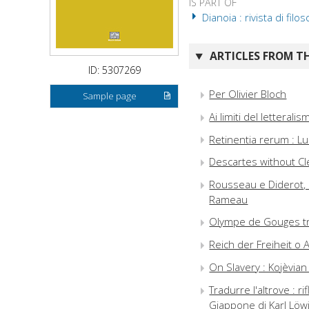
IS PART OF
Dianoia : rivista di filos
ARTICLES FROM TH
ID: 5307269
Per Olivier Bloch
Sample page
Ai limiti del letteral
Retinentia rerum : Lu
Descartes without Cle
Rousseau e Diderot, «f
Rameau
Olympe de Gouges tra l
Reich der Freiheit o A
On Slavery : Kojèvia
Tradurre l'altrove : ri
Giappone di Karl Löw