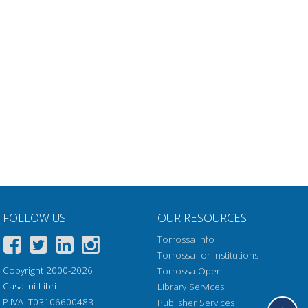
FOLLOW US
OUR RESOURCES
Torrossa Info
Torrossa for Institutions
Copyright 2000-2026
Torrossa Open
Casalini Libri
Library Services
P.IVA IT03106600483
Publisher Services