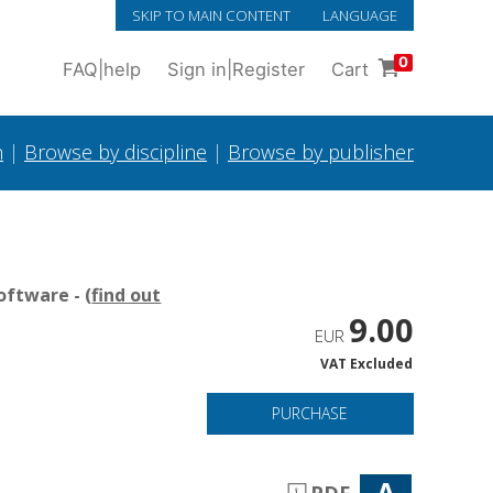
SKIP TO MAIN CONTENT
LANGUAGE
0
FAQ
|
help
Sign in
|
Register
Cart
h
|
Browse by discipline
|
Browse by publisher
oftware - (
find out
9.00
EUR
VAT Excluded
PURCHASE
A