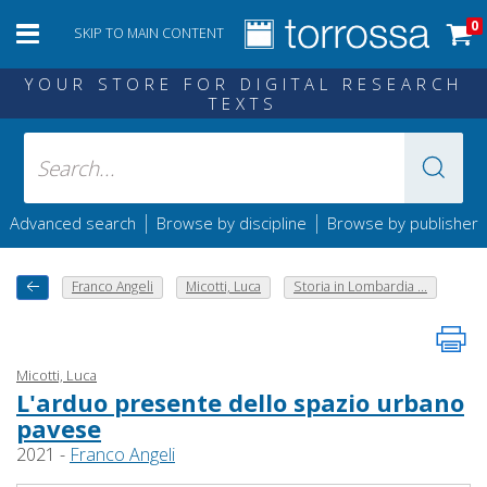
0
SKIP TO MAIN CONTENT
YOUR STORE FOR DIGITAL RESEARCH
TEXTS
|
|
Advanced search
Browse by discipline
Browse by publisher
Franco Angeli
Micotti, Luca
Storia in Lombardia ...
Micotti, Luca
L'arduo presente dello spazio urbano
pavese
2021 -
Franco Angeli