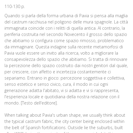
110-130 p.
Quando si parla della forma urbana di Pavia si pensa alla maglia
del castrum racchiusa nel poligono delle mura spagnole. La città
immaginata coincide con i relitti di quella antica. Al contrario, la
periferia costruita nel secondo Novecento il grosso dello spazio
che abitiamo si configura come spazio rimosso, problematico
da immaginare. Questa indagine sulla recente metamorfosi di
Pavia vuole essere un invito alla ricerca, volto a migliorare la
consapevolezza dello spazio che abitiamo. Si tratta di rinnovare
la percezione dello spazio costruito dai nostri genitori dal quale,
per crescere, con affetto e incertezza costantemente ci
separiamo. Entrano in gioco: percezione soggettiva e collettiva,
senso estetico e senso civico, cura, il modo in cui ogni
generazione adatta l'abitato, vi si adatta e vi si rappresenta,
l'esperienza locale e quotidiana della nostra relazione con il
mondo. [Testo dell'editore].
When talking about Pavia's urban shape, we usually think about
the typical castrum fabric, the city center being enclosed within
the belt of Spanish fortifications. Outside lie the suburbs, built