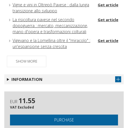
Vigne e vini in Oltrepò Pavese : dalla lunga
Get article
transizione allo sviluppo
La risicoltura pavese nel secondo
Get article
dopoguerra : mercato, meccanizzazione,
mano d'opera e trasformazioni colturali
Vigevano e la Lomellina oltre il "miracolo" :
Get article
un'espansione senza crescita
La "fibra miracolosa" : l'Oltrepò Pavese e il
Get article
cemento-amianto
SHOW MORE
Sviluppo economico e formazione del
Get article
capitale umano nell'Italia del "boom" : la
INFORMATION
Facoltà di Economia e Commercio
dell'Università di Pavia
Pavia, Vino, riso e ciminiere : l'esperienza
Get article
11.55
EUR
bancaria
VAT Excluded
Intorno al Liber Sententiarum potestatis
Get article
Mediolani e ad altre fonti giudiziarie /
PURCHASE
Making Alexander von Humboldt's work