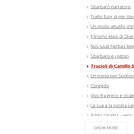
Sbarbaro narratore
Tratto fuor di me ste
Un modo attutito d'e
Il lirismo etico di Sb
Nos iuvat herbas lege
Sbarbaro e i pittori
Trucioli di Camillo
Un treno per Spotorno
Congedo
Vivo fra greco e cical
La sua e la nostra Lig
Addio casetta : versi 
SHOW MORE