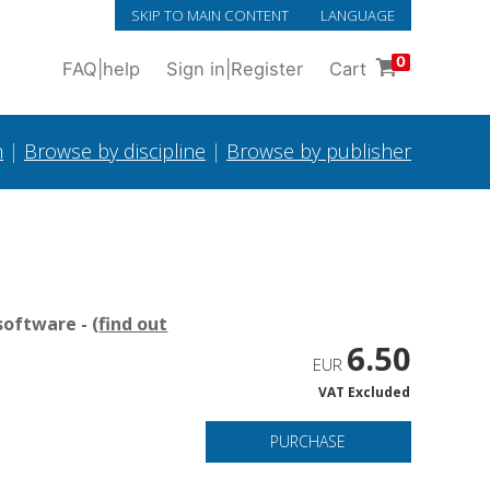
SKIP TO MAIN CONTENT
LANGUAGE
0
FAQ
|
help
Sign in
|
Register
Cart
h
|
Browse by discipline
|
Browse by publisher
oftware - (
find out
6.50
EUR
VAT Excluded
PURCHASE