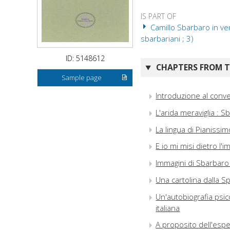
IS PART OF
Camillo Sbarbaro in ver
sbarbariani ; 3)
ID: 5148612
CHAPTERS FROM TH
Sample page
Introduzione al conv
L'arida meraviglia : S
La lingua di Pianissim
E io mi misi dietro l
Immagini di Sbarbar
Una cartolina dalla S
Un'autobiografia psic
italiana
A proposito dell'espe