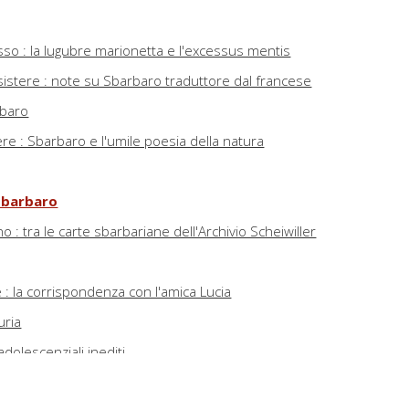
sso : la lugubre marionetta e l'excessus mentis
sistere : note su Sbarbaro traduttore dal francese
arbaro
re : Sbarbaro e l'umile poesia della natura
 Sbarbaro
 : tra le carte sbarbariane dell'Archivio Scheiwiller
e : la corrispondenza con l'amica Lucia
uria
adolescenziali inediti