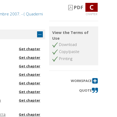
C
PDF
embre 2007. - ( Quaderni
CHAPTER
View the Terms of
Use
Download
Get chapter
Copy/paste
Get chapter
Printing
Get chapter
Get chapter
WORKSPACE
Get chapter
QUOTE
Get chapter
a
Get chapter
erra
Get chapter