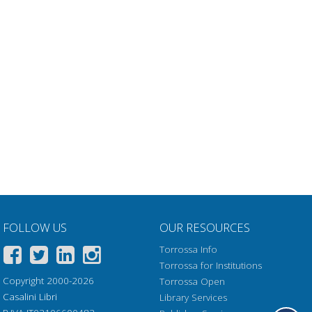
FOLLOW US
OUR RESOURCES
Torrossa Info
Torrossa for Institutions
Copyright 2000-2026
Torrossa Open
Casalini Libri
Library Services