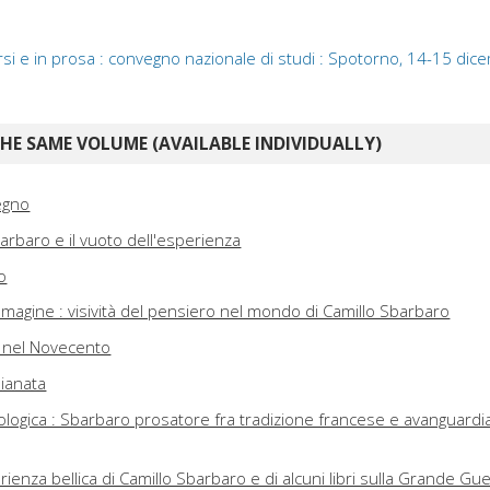
si e in prosa : convegno nazionale di studi : Spotorno, 14-15 dic
E SAME VOLUME (AVAILABLE INDIVIDUALLY)
egno
barbaro e il vuoto dell'esperienza
o
'immagine : visività del pensiero nel mondo di Camillo Sbarbaro
o nel Novecento
pianata
ologica : Sbarbaro prosatore fra tradizione francese e avanguardi
rienza bellica di Camillo Sbarbaro e di alcuni libri sulla Grande Gu