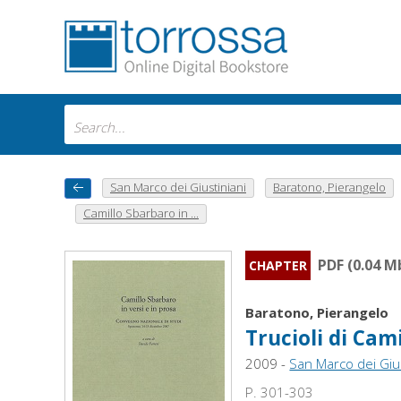
San Marco dei Giustiniani
Baratono, Pierangelo
Camillo Sbarbaro in ...
PDF (0.04 M
CHAPTER
Baratono, Pierangelo
Trucioli di Cam
2009 -
San Marco dei Gius
P. 301-303