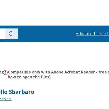
Advanced searc
b)
Compatible only with Adobe Acrobat Reader - free s
how to open the files
)
illo Sbarbaro
tiniani