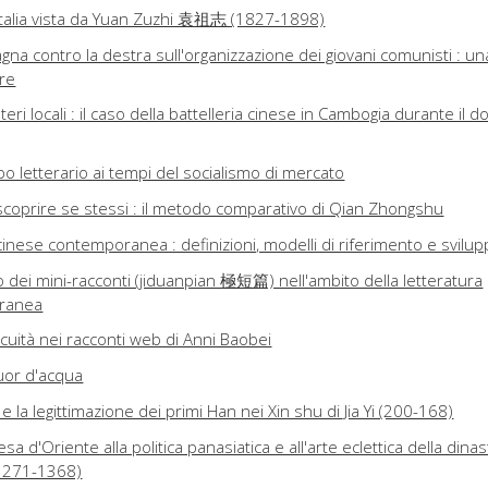
'Italia vista da Yuan Zuzhi 袁祖志 (1827-1898)
gna contro la destra sull'organizzazione dei giovani comunisti : un
are
eri locali : il caso della battelleria cinese in Cambogia durante il d
o letterario ai tempi del socialismo di mercato
riscoprire se stessi : il metodo comparativo di Qian Zhongshu
inese contemporanea : definizioni, modelli di riferimento e svilup
o dei mini-racconti (jiduanpian 極短篇) nell'ambito della letteratura
ranea
cuità nei racconti web di Anni Baobei
uor d'acqua
a e la legittimazione dei primi Han nei Xin shu di Jia Yi (200-168)
esa d'Oriente alla politica panasiatica e all'arte eclettica della dinas
(1271-1368)