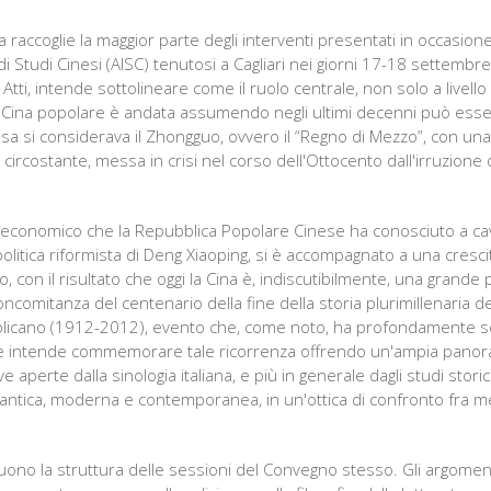
ata raccoglie la maggior parte degli interventi presentati in occasio
di Studi Cinesi (AISC) tenutosi a Cagliari nei giorni 17-18 settembre 
 Atti, intende sottolineare come il ruolo centrale, non solo a live
e la Cina popolare è andata assumendo negli ultimi decenni può es
 essa si considerava il Zhongguo, ovvero il “Regno di Mezzo”, con u
circostante, messa in crisi nel corso dell'Ottocento dall'irruzione
 economico che la Repubblica Popolare Cinese ha conosciuto a cava
 politica riformista di Deng Xiaoping, si è accompagnato a una cres
o, con il risultato che oggi la Cina è, indiscutibilmente, una grande 
ncomitanza del centenario della fine della storia plurimillenaria de
blicano (1912-2012), evento che, come noto, ha profondamente seg
 intende commemorare tale ricorrenza offrendo un'ampia panoram
e aperte dalla sinologia italiana, e più in generale dagli studi storico
antica, moderna e contemporanea, in un'ottica di confronto fra m
uono la struttura delle sessioni del Convegno stesso. Gli argoment