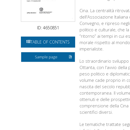
Cina. La centralità ritrov
dell'Associazione Italiana 
Convegno, e ripreso negli
ID: 4650851
politico e culturale, ch
“ritorno” ai tempi in cui
TABLE OF CONTENTS
morale rispetto al mondo 
imperialiste.
Sample page
Lo straordinario sviluppo
Ottanta, con l'avvio della
peso politico e diplomatic
volume cade proprio in co
nascita del secolo repub
contemporanea. Il volume
ottenuti e delle prospettiv
comprensione della Cina 
scientifici diversi.
Le tematiche trattate seg