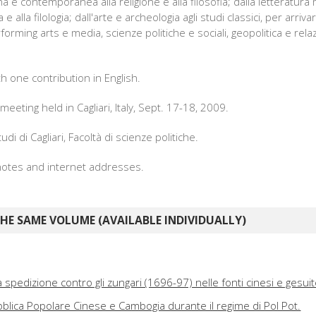
rna e contemporanea alla religione e alla filosofia; dalla letteratur
 alla filologia; dall'arte e archeologia agli studi classici, per arriv
ming arts e media, scienze politiche e sociali, geopolitica e relaz
ith one contribution in English.
eting held in Cagliari, Italy, Sept. 17-18, 2009.
udi di Cagliari, Facoltà di scienze politiche.
. notes and internet addresses.
E SAME VOLUME (AVAILABLE INDIVIDUALLY)
a spedizione contro gli zungari (1696-97) nelle fonti cinesi e gesui
bblica Popolare Cinese e Cambogia durante il regime di Pol Pot.