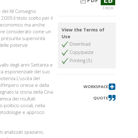
PDF
E-BOOK
ne del XII Convegno
2009.Il titolo scelto per il
llo economico ma anche
View the Terms of
sere considerato come un
Use
na presunta superiorità
Download
 delle potenze
Copy/paste
Printing (5)
llo degli anni Settanta e
cita esponenziale del suo
potenza.L'uscita del
ll'Impero cinese e della
WORKSPACE
nato la storia della Cina
QUOTE
ica dei risultati
-politico-sociali, nella
etodologie e approcci
i analizzati spaziano,