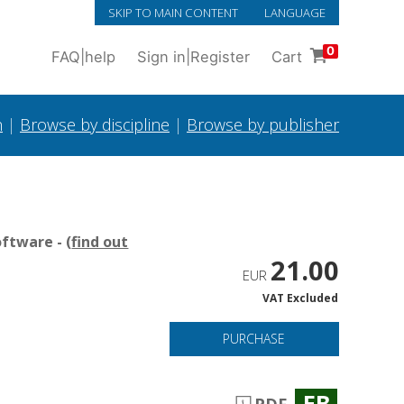
SKIP TO MAIN CONTENT
LANGUAGE
0
FAQ
|
help
Sign in
|
Register
Cart
h
|
Browse by discipline
|
Browse by publisher
ftware - (
find out
21.00
EUR
VAT Excluded
PURCHASE
EB