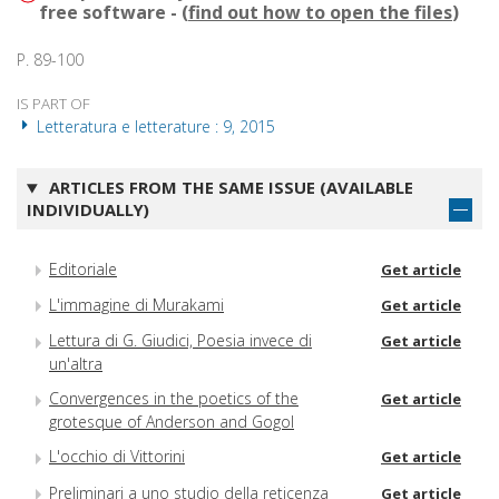
free software - (
find out how to open the files
)
P. 89-100
IS PART OF
Letteratura e letterature : 9, 2015
ARTICLES FROM THE SAME ISSUE (AVAILABLE
INDIVIDUALLY)
Editoriale
Get article
L'immagine di Murakami
Get article
Lettura di G. Giudici, Poesia invece di
Get article
un'altra
Convergences in the poetics of the
Get article
grotesque of Anderson and Gogol
L'occhio di Vittorini
Get article
Preliminari a uno studio della reticenza
Get article