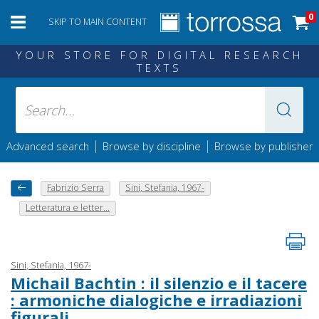
0
SKIP TO MAIN CONTENT
YOUR STORE FOR DIGITAL RESEARCH
TEXTS
|
|
Advanced search
Browse by discipline
Browse by publisher
Fabrizio Serra
Sini, Stefania, 1967-
Letteratura e letter...
Sini, Stefania, 1967-
Michail Bachtin : il silenzio e il tacere
: armoniche dialogiche e irradiazioni
figurali