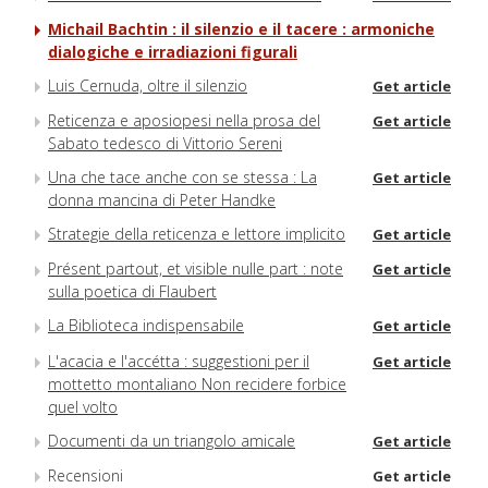
Michail Bachtin : il silenzio e il tacere : armoniche
dialogiche e irradiazioni figurali
Luis Cernuda, oltre il silenzio
Get article
Reticenza e aposiopesi nella prosa del
Get article
Sabato tedesco di Vittorio Sereni
Una che tace anche con se stessa : La
Get article
donna mancina di Peter Handke
Strategie della reticenza e lettore implicito
Get article
Présent partout, et visible nulle part : note
Get article
sulla poetica di Flaubert
La Biblioteca indispensabile
Get article
L'acacia e l'accétta : suggestioni per il
Get article
mottetto montaliano Non recidere forbice
quel volto
Documenti da un triangolo amicale
Get article
Recensioni
Get article