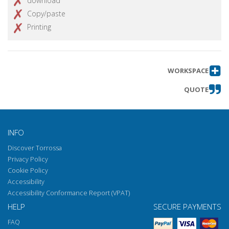
download
Copy/paste
Printing
WORKSPACE
QUOTE
INFO
Discover Torrossa
Privacy Policy
Cookie Policy
Accessibility
Accessibility Conformance Report (VPAT)
HELP
SECURE PAYMENTS
FAQ