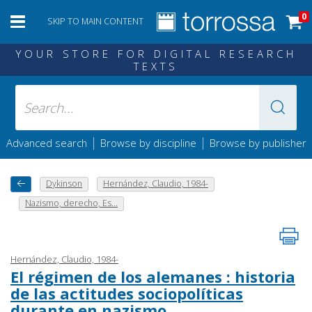
0
SKIP TO MAIN CONTENT
YOUR STORE FOR DIGITAL RESEARCH
TEXTS
|
|
Advanced search
Browse by discipline
Browse by publisher
Dykinson
Hernández, Claudio, 1984-
Nazismo, derecho, Es...
Hernández, Claudio, 1984-
El régimen de los alemanes : historia
de las actitudes sociopolíticas
durante en nazismo